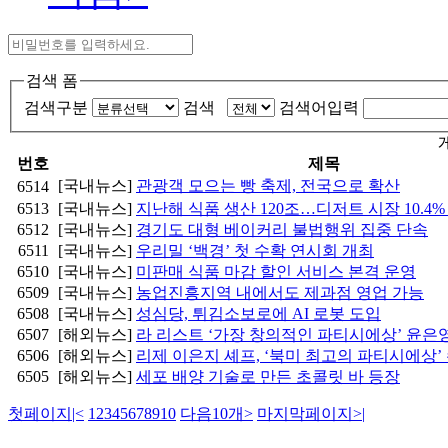
검색 폼
검색구분
검색
검색어입력
번호
제목
[국내뉴스]
관광객 모으는 빵 축제, 전국으로 확산
6514
6513
[국내뉴스]
지난해 식품 생산 120조…디저트 시장 10.4%
6512
[국내뉴스]
경기도 대형 베이커리 불법행위 집중 단속
6511
[국내뉴스]
우리밀 ‘백경’ 첫 수확 연시회 개최
6510
[국내뉴스]
미판매 식품 마감 할인 서비스 본격 운영
6509
[국내뉴스]
농업진흥지역 내에서도 제과점 영업 가능
6508
[국내뉴스]
성심당, 튀김소보로에 AI 로봇 도입
6507
[해외뉴스]
라 리스트 ‘가장 창의적인 파티시에상’ 윤은
6506
[해외뉴스]
리제 이은지 셰프, ‘북미 최고의 파티시에상’
6505
[해외뉴스]
세포 배양 기술로 만든 초콜릿 바 등장
첫페이지
|<
1
2
3
4
5
6
7
8
9
10
다음10개
>
마지막페이지
>|