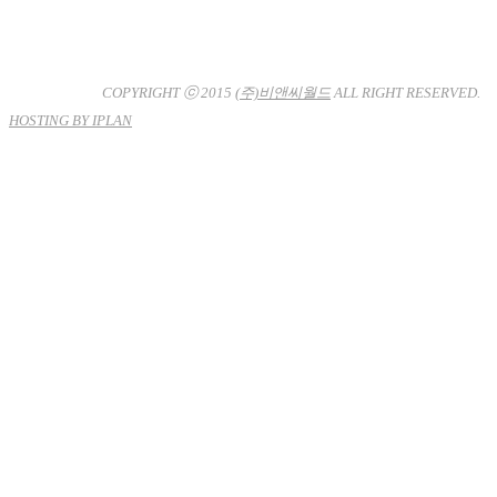
대표이사 : 장상원
서울특별시 강남구 선릉로132길 3-6 3층
사업자등록번호 : 120-81-32367
통신판매업신고 : 서울강
남-7704호
COPYRIGHT ⓒ 2015
(주)비앤씨월드
ALL RIGHT RESERVED.
HOSTING BY IPLAN