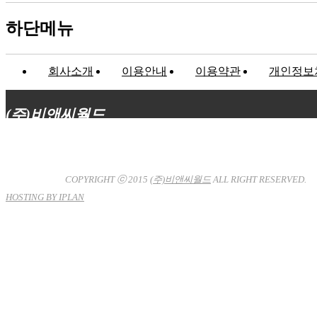
하단메뉴
회사소개
이용안내
이용약관
개인정보
(주)비앤씨월드
대표이사 : 장상원
서울특별시 강남구 선릉로132길 3-6 3층
사업자등록번호 : 120-81-32367
통신판매업신고 : 서울강
남-7704호
COPYRIGHT ⓒ 2015
(주)비앤씨월드
ALL RIGHT RESERVED.
HOSTING BY IPLAN