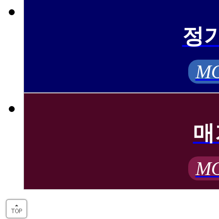
정
MO
매
MO