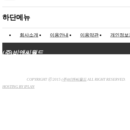
하단메뉴
회사소개
이용안내
이용약관
개인정보
(주)비앤씨월드
대표이사 : 장상원
서울특별시 강남구 선릉로132길 3-6 3층
사업자등록번호 : 120-81-32367
통신판매업신고 : 서울강
남-7704호
COPYRIGHT ⓒ 2015
(주)비앤씨월드
ALL RIGHT RESERVED.
HOSTING BY IPLAN