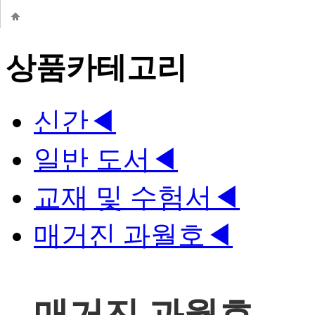
상품카테고리
신간
◀
일반 도서
◀
교재 및 수험서
◀
매거진 과월호
◀
매거진 과월호