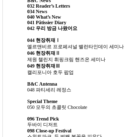
B&C News
032 Reader’s Letters
034 News
040 What’s New
041 Pâtissier Diary
042 우리 방금 나왔어요
044 현장취재Ⅰ
엘르앤비르 프로페셔널 밸런타인데이 세미나
046 현장취재Ⅱ
제원 챌린지 휘핑크림 핸즈온 세미나
049 현장취재Ⅲ
캘리포니아 호두 팝업
B&C Antenna
048 파티세리 레정스
Special Theme
050 모두의 초콜릿 Chocolate
096 Trend Pick
두바이 디저트
098 Close-up Festival
스위트파크, 두 번째 봄꽃을 피우다