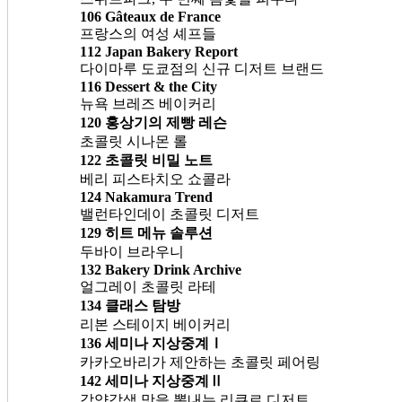
106 Gâteaux de France
프랑스의 여성 셰프들
112 Japan Bakery Report
다이마루 도쿄점의 신규 디저트 브랜드
116 Dessert & the City
뉴욕 브레즈 베이커리
120 홍상기의 제빵 레슨
초콜릿 시나몬 롤
122 초콜릿 비밀 노트
베리 피스타치오 쇼콜라
124 Nakamura Trend
밸런타인데이 초콜릿 디저트
129 히트 메뉴 솔루션
두바이 브라우니
132 Bakery Drink Archive
얼그레이 초콜릿 라테
134 클래스 탐방
리본 스테이지 베이커리
136 세미나 지상중계Ⅰ
카카오바리가 제안하는 초콜릿 페어링
142 세미나 지상중계Ⅱ
각양각색 맛을 뽐내는 리큐르 디저트