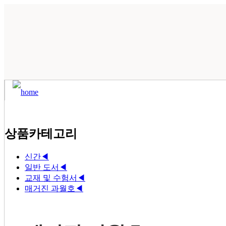
상품카테고리
신간
◀
일반 도서
◀
교재 및 수험서
◀
매거진 과월호
◀