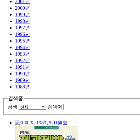
2001년
2000년
1999년
1998년
1997년
1996년
1995년
1994년
1993년
1992년
1991년
1990년
1989년
1988년
검색폼
검색
검색어
1989년 01월호