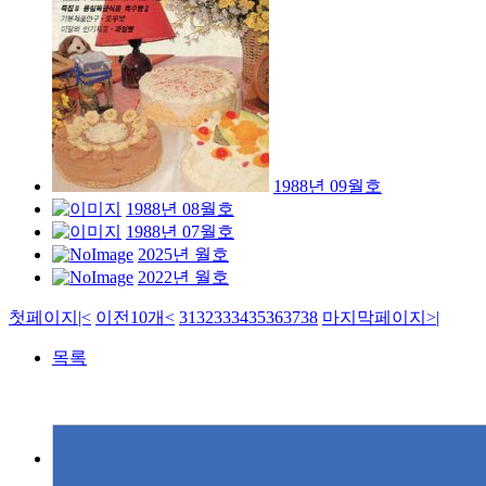
1988년 09월호
1988년 08월호
1988년 07월호
2025년 월호
2022년 월호
첫페이지
|<
이전10개
<
31
32
33
34
35
36
37
38
마지막페이지
>|
목록