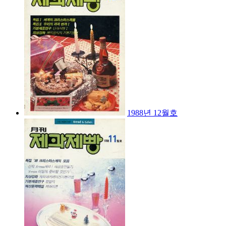
1988년 12월호