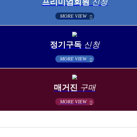
프리미엄회원
신청
MORE VIEW
정기구독
신청
MORE VIEW
매거진
구매
MORE VIEW