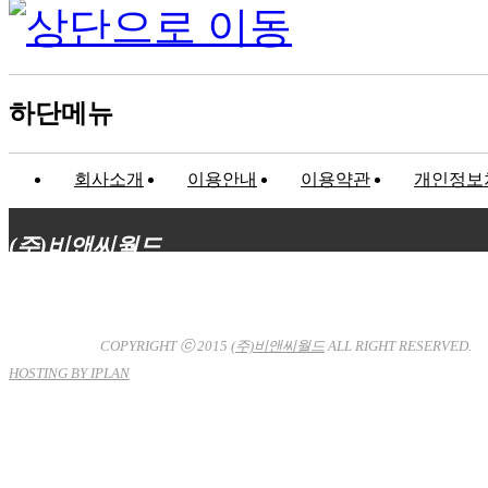
하단메뉴
회사소개
이용안내
이용약관
개인정보
(주)비앤씨월드
대표이사 : 장상원
서울특별시 강남구 선릉로132길 3-6 3층
사업자등록번호 : 120-81-32367
통신판매업신고 : 서울강
남-7704호
COPYRIGHT ⓒ 2015
(주)비앤씨월드
ALL RIGHT RESERVED.
HOSTING BY IPLAN