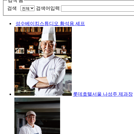
검색 폼
검색
검색어입력
성수베이킹스튜디오 황석용 셰프
롯데호텔서울 나성주 제과장