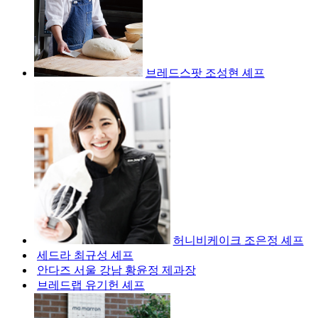
브레드스팟 조성현 셰프
허니비케이크 조은정 셰프
세드라 최규성 셰프
안다즈 서울 강남 황윤정 제과장
브레드랩 유기헌 셰프