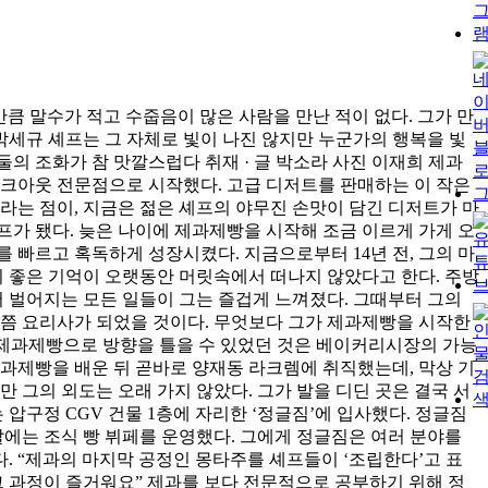
프만큼 말수가 적고 수줍음이 많은 사람을 만난 적이 없다. 그가 만
박세규 셰프는 그 자체로 빛이 나진 않지만 누군가의 행복을 빛
둘의 조화가 참 맛깔스럽다 취재 · 글 박소라 사진 이재희 제과
테이크아웃 전문점으로 시작했다. 고급 디저트를 판매하는 이 작은
라는 점이, 지금은 젊은 셰프의 야무진 손맛이 담긴 디저트가 마
셰프가 됐다. 늦은 나이에 제과제빵을 시작해 조금 이르게 가게 오
 빠르고 혹독하게 성장시켰다. 지금으로부터 14년 전, 그의 마
의 좋은 기억이 오랫동안 머릿속에서 떠나지 않았다고 한다. 주방
벌어지는 모든 일들이 그는 즐겁게 느껴졌다. 그때부터 그의
금쯤 요리사가 되었을 것이다. 무엇보다 그가 제과제빵을 시작한
서 제과제빵으로 방향을 틀을 수 있었던 것은 베이커리시장의 가능
과제빵을 배운 뒤 곧바로 양재동 라크렘에 취직했는데, 막상 기
 그의 외도는 오래 가지 않았다. 그가 발을 디딘 곳은 결국 서
압구정 CGV 건물 1층에 자리한 ‘정글짐’에 입사했다. 정글짐
말에는 조식 빵 뷔페를 운영했다. 그에게 정글짐은 여러 분야를
. “제과의 마지막 공정인 몽타주를 셰프들이 ‘조립한다’고 표
그 과정이 즐거워요” 제과를 보다 전문적으로 공부하기 위해 정