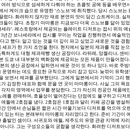
 여러 방식으로 섬세하게 다뤄야 하는 초콜릿 공예 등을 배우면
서 케이크 숍으로 유명한 ‘스노브’에 취직했다. 당시 스노브는
끌렸다. 화려하지 않지만 재료 본연의 맛이 담긴 쇼트케이크. 
크들이 많다. 초창기 마마롱은 지금보다 더욱 스노브를 닮아 있었
나세라’. 레스토랑에서 제공되는 플레이트 디저트는 접시 위의 
다. 3년간 보나세라에서 접시를 꾸미는 작업을 진행하면서 예술적인
고 했다. 알고 있는 것을 더 깊이 파고 싶었고 새로운 것을 경험
셰프가 한 가지 조언을 한다. 현지에서 일본의 제과를 직접 눈으로 
독특하게도 대형 제과제빵 생산 공장이다. 라뒤레, 앙젤리나, 센
 도쿄 내 대부분의 백화점에 제공되는 모든 제품이 만들어졌다. 
본의 생산 공장에서 일하면서 배운 것이 또 하나 있다. 바로 주
을 운영하는 데도 중요한 규칙으로 자리 잡고 있다. 늦깎이 유학생
을 보면서 제과를 공부했단다. 그에게 일본에서의 기억이 그리 행
가 김정한 대표와 함께 문을 연 곳이 마마롱이다. 사실 그의 목표
 각자의 영역에서 업무를 분담한다. 그가 자신의 전공인 제품에만
토노레를 판매하며, 효율성이 떨어진다는 단점에도 불구하고 디저트를
향인 애월에 2호점을 냈다. 2호점은 1호점과 달리 카페 공간을 
공간 안에서 손님들은 짧은 시간 머물기보다 디저트를 먹으며 오랜
이 있는 터는 본래부터 마마롱의 자리였다고 한다. 준비 기간이 
 출발인 셈이다. 서귀포와 애월, 제주도의 유명 관광 지역에 자리
 아니다. 그는 구성요소들의 궁합을 생각한다. 화려한 디저트보다