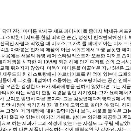
의 디저트에 담긴 진심 마마롱 박세규 셰프 파티시에들 중에서 박세규 셰
그 소박한 디저트를 한입 떠먹은 순간, 정신이 반짝반짝해진다. 
국인 사람과 먹었을 때 비로소 그 가치를 제대로 아는 디저트. 
14년, 마마롱은 현재의 애월이 아닌 서귀포에서 10평 남짓한 
 처음에는 서울의 유명 헤어 스타일리스트가 오픈한 디저트 숍이
 제과제빵을 시작한 지 10년째 되던 해에 인기 디저트 숍의 오너
교해 뒤쳐지지 않았다. 더욱이 마마롱을 이끌어온 지난 5년은 그를
인 제주도의 한 레스토랑에서 아르바이트를 한 적이 있는데 그때
들에게 그것을 대접하며 소통하는, 레스토랑이라는 공간 안에서 
롱을 오픈한 김정한 대표가 제과제빵을 권하지 않았다면 그는 지
해 파티시에라는 직업이 한창 각광을 받던 시기였다. 그가 요리에
슷해 보여도 엄연히 다른 분야다. 그는 김상엽제과제빵학원에서 제
집안 사정이 생기면서 3개월 만에 고향으로 돌아가야 했다. 하지만
는 그것이 제과제빵에 대한 갈망이었나 보다. 서울로 돌아온 그는 
트까지 즐길 수 있는 베이커리 카페로, 밤에는 와인을 제공하고 주
필요로 하는 제과가 그의 적성에 맞는다는 사실도 그 무렵 깨달았다
 전혀 다른 제품이 탄생하는 것이 매력적인 것 같아요. 저는 