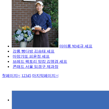
마마롱 박세규 셰프
강릉 빵다방 김승태 셰프
마망갸또 피윤정 셰프
브레드 팩토리 망캄 김명겸 셰프
콘래드 서울 임경구 제과장
첫페이지
|<
1
2
3
4
5
마지막페이지
>|