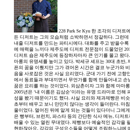
228 Park Se Kyu 한 조각
든 디저트는 그의 모습처럼 소박하면서 정갈하다. 그런데 
내줄 디저트를 만드는 파티시에다. 대화를 주고 받을수록 진
에 매력을 느끼다 제주도에 디저트 전문점이 드물었던 20
디저트 숍은 제주도에 등장하자마자 큰 인기를 몰고 왔다.
마롱의 유명세를 높이고 있다. 박세규 셰프는 30대 초반,
픈의 꿈을 이뤘지만 그가 겪어온 시간은 결코 누군가와 비
음을 사로잡은 것은 사실 요리였다. 군대 가기 전에 고향
에서 동료들과 부대끼면서 무언가를 함께 만들어내고 손님
꿈은 요리를 하는 것이었다. 외삼촌이자 그와 함께 마마
2005년은 ‘내 이름은 김삼순’이라는 유명 드라마로 인
성을 봤기 때문이기도 했다. 사실 요리와 제과제빵은 비
초부터 배우고 보니 만만치 않다는 생각이 들더란다. 마침 
울이었다. 멀어진 뒤에 알게 되는 것들이 있다더니 그에게
은 빵부터, 브런치, 파스타 등의 간단한 식사 메뉴, 디저
배울 수 있는 열린 무대였다. 제빵보다 예술적인 감각을 
현하잖아요. 각각의 구성요소들을 어떻게 조립하느냐에 따라