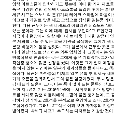
영택 아트스쿨에 입학하기도 했는데, 이때 한 가지 재료를
승은 다양한 경험 정영택 아트스쿨을 졸업한 후에는 홍대에
세규 셰프는 스노브의 분위기와 케이크 스타일에 마음이 
이크보다 과일로 맛을 내고 크림으로 장식한 일본풍 케이
혔다. 다음 근무지는 샘킴 셰프의 이탈리안 레스토랑 ‘보
있는 분야다. 그는 이에 대해 ‘접시를 꾸민다’고 표현했
지금이나 현장에서 일할 때마다 늘 배움에 대한 갈증이 인다
본 제과를 배울 수 있는 교육 기관을 물색하던 그에게 샘킴 
본행 비행기에 몸을 실었다. 그가 일본에서 근무한 곳은 
따라 일괄적으로 생산하는 외주 업체였다. 그곳에서는 일본
반복적으로 연습하는 것은 그에게 좋은 기회였다. 그가 일
작업장 청소에 많은 신경을 썼다. 이것은 그가 현재 매장
을 하지 않는 시간에는 일본의 제과점들을 돌아다니고 책
실이다. 올곧은 마마롱의 디저트 일본 유학 후 박세규 셰프
가게 오픈을 권유하면서 그의 꿈은 앞당겨졌다. 두 사람은
김 대표의 도움이 크다. 이는 품이 많이 드는 품목인 생
픈한 지 2년이 지난 2016년 1월에는 서귀포의 반대 방
트를 제대로 갖춘 아틀리에의 느낌이 물씬 풍기는데, 그 
감하게 정리하고 2호점을 본점으로 운영하고 있다. 2호점
본점이었다고. 그러니 2호점은 어찌 보면 마마롱의 진정한
받아왔다. 박세규 셰프가 추구하는 디저트는 거창한 것이