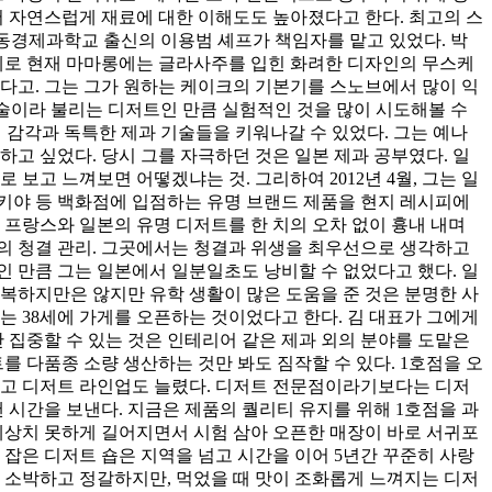
서 자연스럽게 재료에 대한 이해도도 높아졌다고 한다. 최고의 스
 동경제과학교 출신의 이용범 셰프가 책임자를 맡고 있었다. 박
실제로 현재 마마롱에는 글라사주를 입힌 화려한 디자인의 무스케
다고. 그는 그가 원하는 케이크의 기본기를 스노브에서 많이 익
예술이라 불리는 디저트인 만큼 실험적인 것을 많이 시도해볼 수
 감각과 독특한 제과 기술들을 키워나갈 수 있었다. 그는 예나
하고 싶었다. 당시 그를 자극하던 것은 일본 제과 공부였다. 일
보고 느껴보면 어떻겠냐는 것. 그리하여 2012년 4월, 그는 일
비키야 등 백화점에 입점하는 유명 브랜드 제품을 현지 레시피에
프랑스와 일본의 유명 디저트를 한 치의 오차 없이 흉내 내며
방의 청결 관리. 그곳에서는 청결과 위생을 최우선으로 생각하고
인 만큼 그는 일본에서 일분일초도 낭비할 수 없었다고 했다. 일
복하지만은 않지만 유학 생활이 많은 도움을 준 것은 분명한 사
는 38세에 가게를 오픈하는 것이었다고 한다. 김 대표가 그에게
 집중할 수 있는 것은 인테리어 같은 제과 외의 분야를 도맡은
 다품종 소량 생산하는 것만 봐도 짐작할 수 있다. 1호점을 오
병설하고 디저트 라인업도 늘렸다. 디저트 전문점이라기보다는 디저
 시간을 보낸다. 지금은 제품의 퀄리티 유지를 위해 1호점을 과
예상치 못하게 길어지면서 시험 삼아 오픈한 매장이 바로 서귀포
 잡은 디저트 숍은 지역을 넘고 시간을 이어 5년간 꾸준히 사랑
 소박하고 정갈하지만, 먹었을 때 맛이 조화롭게 느껴지는 디저