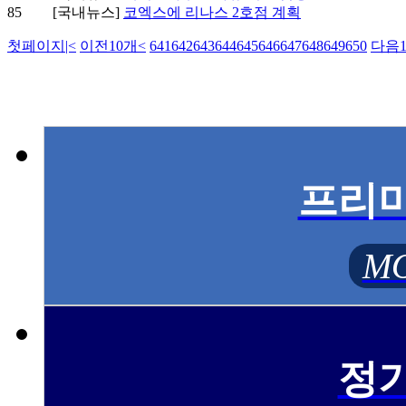
85
[국내뉴스]
코엑스에 리나스 2호점 계획
첫페이지
|<
이전10개
<
641
642
643
644
645
646
647
648
649
650
다음1
프리
MO
정