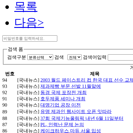
목록
다음>
검색 폼
검색구분
검색
검색어입력
번호
제목
94
[국내뉴스]
2003 월드 페이스트리 컵 한국 대표 선수 교
93
[국내뉴스]
제과제빵 부문 선발 11월말에
92
[국내뉴스]
동경 국제 포장전 개최
91
[국내뉴스]
호두제품 세미나 개최
90
[국내뉴스]
대명기업 공장 이전
[국내뉴스]
유명 제과인 웹사이트 오픈 잇따라
89
88
[국내뉴스]
37회 국제기능올림픽 내년 6월 11일부터
87
[국내뉴스]
PL, 인력난 문제 논의
86
[국내뉴스]
케이크하우스 마듀 서울 입성