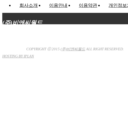
회사소개
이용안내
이용약관
개인정보
(주)비앤씨월드
대표이사 : 장상원
서울특별시 강남구 선릉로132길 3-6 3층
사업자등록번호 : 120-81-32367
통신판매업신고 : 서울강
남-7704호
COPYRIGHT ⓒ 2015
(주)비앤씨월드
ALL RIGHT RESERVED.
HOSTING BY IPLAN