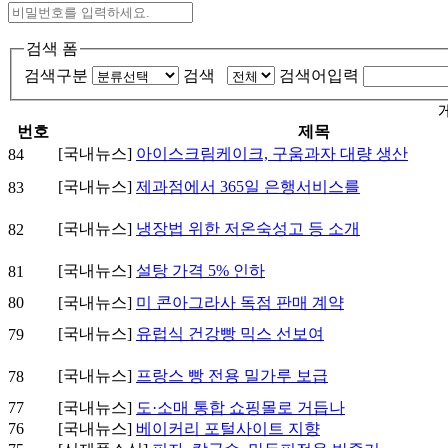
검색 폼
검색구분
검색
검색어입력
번호
제목
[국내뉴스]
아이스크림케이크, 구움과자 대량 생산
84
[국내뉴스]
제과점에서 365일 은행서비스를
83
[국내뉴스]
냉장법 위한 저온숙성고 등 소개
82
[국내뉴스]
설탕 가격 5% 인하
81
80
[국내뉴스]
미 콘아그라사 독점 판매 계약
[국내뉴스]
유럽식 건강빵 믹스 선보여
79
[국내뉴스]
프랑스 빵 전용 밀가루 보급
78
77
[국내뉴스]
도·소매 통합 쇼핑몰로 거듭나
76
[국내뉴스]
베이커리 포털사이트 지향