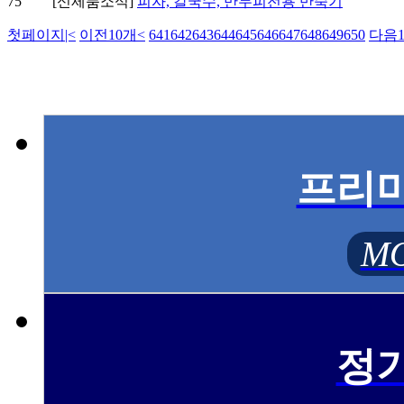
75
[신제품소식]
피자, 칼국수, 만두피전용 반죽기
첫페이지
|<
이전10개
<
641
642
643
644
645
646
647
648
649
650
다음1
프리
MO
정