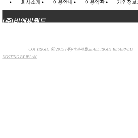
회사소개
이용안내
이용약관
개인정보
(주)비앤씨월드
대표이사 : 장상원
서울특별시 강남구 선릉로132길 3-6 3층
사업자등록번호 : 120-81-32367
통신판매업신고 : 서울강
남-7704호
COPYRIGHT ⓒ 2015
(주)비앤씨월드
ALL RIGHT RESERVED.
HOSTING BY IPLAN