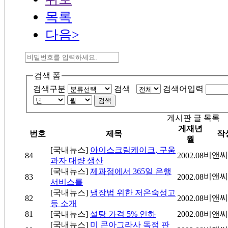
목록
다음>
검색 폼
검색구분
검색
검색어입력
검색
게시판 글 목록
게재년
번호
제목
작
월
[국내뉴스]
아이스크림케이크, 구움
비앤씨
84
2002.08
과자 대량 생산
[국내뉴스]
제과점에서 365일 은행
비앤씨
83
2002.08
서비스를
[국내뉴스]
냉장법 위한 저온숙성고
비앤씨
82
2002.08
등 소개
81
[국내뉴스]
설탕 가격 5% 인하
2002.08
비앤씨
[국내뉴스]
미 콘아그라사 독점 판