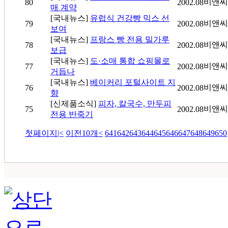
비앤씨
80
2002.08
매 계약
[국내뉴스]
유럽식 건강빵 믹스 선
비앤씨
79
2002.08
보여
[국내뉴스]
프랑스 빵 전용 밀가루
비앤씨
78
2002.08
보급
[국내뉴스]
도·소매 통합 쇼핑몰로
비앤씨
77
2002.08
거듭나
[국내뉴스]
베이커리 포털사이트 지
비앤씨
76
2002.08
향
[신제품소식]
피자, 칼국수, 만두피
비앤씨
75
2002.08
전용 반죽기
첫페이지
|<
이전10개
<
641
642
643
644
645
646
647
648
649
650