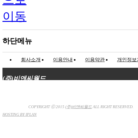
하단메뉴
회사소개
이용안내
이용약관
개인정보
(주)비앤씨월드
대표이사 : 장상원
서울특별시 강남구 선릉로132길 3-6 3층
사업자등록번호 : 120-81-32367
통신판매업신고 : 서울강
남-7704호
COPYRIGHT ⓒ 2015
(주)비앤씨월드
ALL RIGHT RESERVED.
HOSTING BY IPLAN