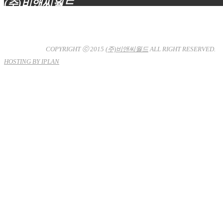
(주)비앤씨월드
대표이사 : 장상원
서울특별시 강남구 선릉로132길 3-6 3층
사업자등록번호 : 120-81-32367
통신판매업신고 : 서울강
남-7704호
COPYRIGHT ⓒ 2015
(주)비앤씨월드
ALL RIGHT RESERVED.
HOSTING BY IPLAN