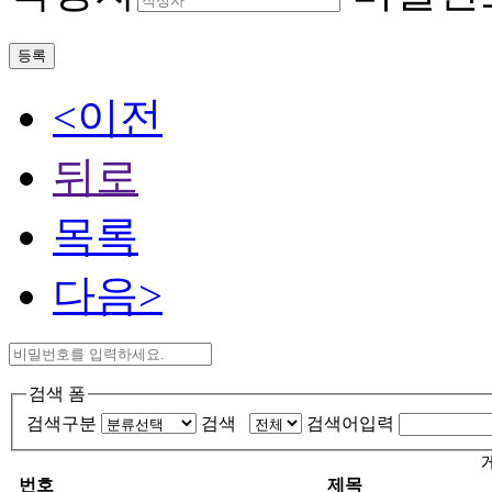
등록
<이전
뒤로
목록
다음>
검색 폼
검색구분
검색
검색어입력
번호
제목