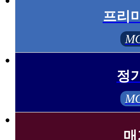
프리
MO
정
MO
매