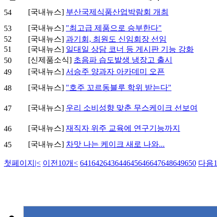
[국내뉴스]
부산국제식품산업박람회 개최
54
[국내뉴스]
"최고급 제품으로 승부한다"
53
52
[국내뉴스]
과기회, 최원도 신임회장 선임
51
[국내뉴스]
일대일 상담 코너 등 게시판 기능 강화
[신제품소식]
초음파 습도발생 냉장고 출시
50
[국내뉴스]
서승주 양과자 아카데미 오픈
49
[국내뉴스]
"호주 꼬르동블루 학위 받는다"
48
[국내뉴스]
우리 소비성향 맞춘 무스케이크 선보여
47
[국내뉴스]
재직자 위주 교육에 연구기능까지
46
[국내뉴스]
차맛 나는 케이크 새로 나와...
45
첫페이지
|<
이전10개
<
641
642
643
644
645
646
647
648
649
650
다음1