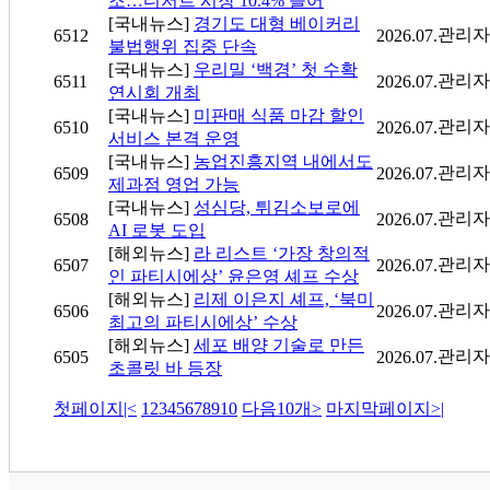
조…디저트 시장 10.4% 늘어
[국내뉴스]
경기도 대형 베이커리
관리자
6512
2026.07.
불법행위 집중 단속
[국내뉴스]
우리밀 ‘백경’ 첫 수확
관리자
6511
2026.07.
연시회 개최
[국내뉴스]
미판매 식품 마감 할인
관리자
6510
2026.07.
서비스 본격 운영
[국내뉴스]
농업진흥지역 내에서도
관리자
6509
2026.07.
제과점 영업 가능
[국내뉴스]
성심당, 튀김소보로에
관리자
6508
2026.07.
AI 로봇 도입
[해외뉴스]
라 리스트 ‘가장 창의적
관리자
6507
2026.07.
인 파티시에상’ 윤은영 셰프 수상
[해외뉴스]
리제 이은지 셰프, ‘북미
관리자
6506
2026.07.
최고의 파티시에상’ 수상
[해외뉴스]
세포 배양 기술로 만든
관리자
6505
2026.07.
초콜릿 바 등장
첫페이지
|<
1
2
3
4
5
6
7
8
9
10
다음10개
>
마지막페이지
>|