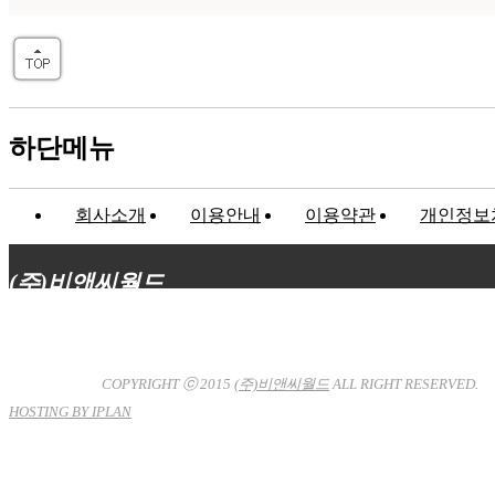
하단메뉴
회사소개
이용안내
이용약관
개인정보
(주)비앤씨월드
대표이사 : 장상원
서울특별시 강남구 선릉로132길 3-6 3층
사업자등록번호 : 120-81-32367
통신판매업신고 : 서울강
남-7704호
COPYRIGHT ⓒ 2015
(주)비앤씨월드
ALL RIGHT RESERVED.
HOSTING BY IPLAN