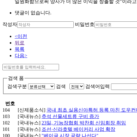
일원화함으로써 양사가 더 많은 이익을 창출할 것"이라고
댓글이 없습니다.
작성자
비밀번호
<이전
뒤로
목록
다음>
검색 폼
검색구분
검색
검색어입력
번호
104
[신제품소식]
국내 최초 실용신아특허 등록 마친 도우컨
103
[국내뉴스]
추석 선물세트류 구비 증가
102
[국내뉴스]
23일, 기능장협회 박찬회 신임회장 취임
101
[국내뉴스]
조선·신라호텔 베이커리 사업 확장
100
[국내뉴스]
"베이글 시장 공략 나선다"