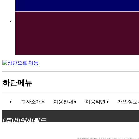
하단메뉴
회사소개
이용안내
이용약관
개인정보
(주)비앤씨월드
대표이사 : 장상원
서울특별시 강남구 선릉로132길 3-6 3층
사업자등