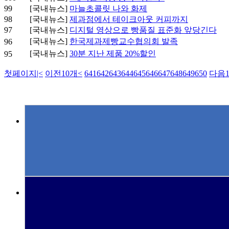
99
[국내뉴스]
마늘초콜릿 나와 화제
98
[국내뉴스]
제과점에서 테이크아웃 커피까지
97
[국내뉴스]
디지털 영상으로 빵품질 표준화 앞당긴다
[국내뉴스]
한국제과제빵교수협의회 발족
96
[국내뉴스]
30분 지난 제품 20%할인
95
첫페이지
|<
이전10개
<
641
642
643
644
645
646
647
648
649
650
다음1