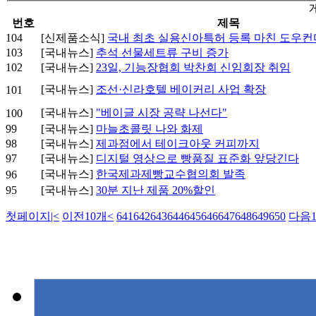
번호
제목
104
[신제품소식]
국내 최초 실용신아특허 등록 마친 도우컨
103
[국내뉴스]
추석 선물세트류 구비 증가
102
[국내뉴스]
23일, 기능장협회 박찬회 신임회장 취임
[국내뉴스]
조선·신라호텔 베이커리 사업 확장
101
[국내뉴스]
"베이글 시장 공략 나선다"
100
99
[국내뉴스]
마늘초콜릿 나와 화제
98
[국내뉴스]
제과점에서 테이크아웃 커피까지
97
[국내뉴스]
디지털 영상으로 빵품질 표준화 앞당긴다
[국내뉴스]
한국제과제빵교수협의회 발족
96
95
[국내뉴스]
30분 지난 제품 20%할인
첫페이지
|<
이전10개
<
641
642
643
644
645
646
647
648
649
650
다음1