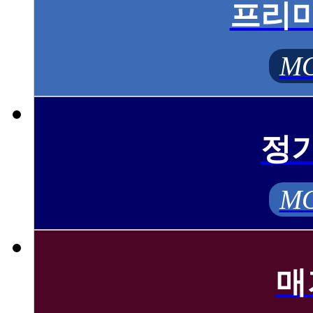
프리
MO
정
MO
매