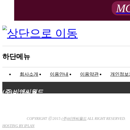
MO
하단메뉴
회사소개
이용안내
이용약관
개인정보
(주)비앤씨월드
대표이사 : 장상원
서울특별시 강남구 선릉로132길 3-6 3층
사업자등록번호 : 120-81-32367
통신판매업신고 : 서울강
남-7704호
COPYRIGHT ⓒ 2015
(주)비앤씨월드
ALL RIGHT RESERVED.
HOSTING BY IPLAN