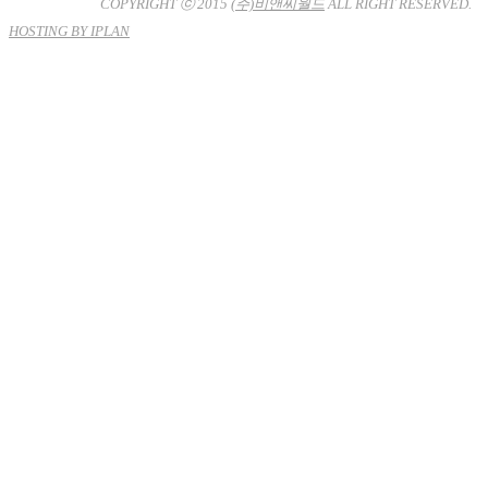
남-7704호
COPYRIGHT ⓒ 2015
(주)비앤씨월드
ALL RIGHT RESERVED.
HOSTING BY IPLAN