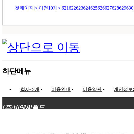
첫페이지
|<
이전10개
<
621
622
623
624
625
626
627
628
629
630
하단메뉴
회사소개
이용안내
이용약관
개인정보
(주)비앤씨월드
대표이사 : 장상원
서울특별시 강남구 선릉로132길 3-6 3층
사업자등록번호 : 120-81-32367
통신판매업신고 : 서울강