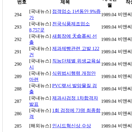
번호
제목
작
월
[국내뉴스]
접객업소 1년동안 9%증
비앤씨
294
1989.04
가
[국내뉴스]
전국식품제조업소
비앤씨
293
1989.04
8,757곳
[국내뉴스]
새회장에 天命基씨 선
비앤씨
292
1989.04
출
[국내뉴스]
제과제빵관련 고발 122
비앤씨
291
1989.04
건
[국내뉴스]
직능단체별 위생교육실
비앤씨
290
1989.04
시
[국내뉴스]
식위법시행령 개정안
비앤씨
289
1989.04
마련
[국내뉴스]
PVC랲서 발암물질 검
비앤씨
288
1989.04
출
[국내뉴스]
제과사검정 1차합격자
비앤씨
287
1989.04
발표
[국내뉴스]
1회 검정에 73명 최종합
비앤씨
286
1989.04
격
[해외뉴스]
인시드혁신상 수상
비앤씨
285
1989.04