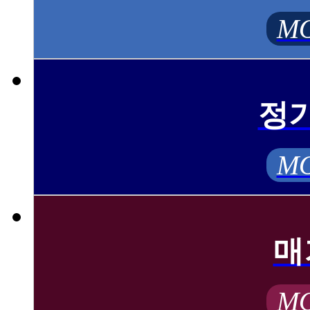
MO
정
MO
매
MO