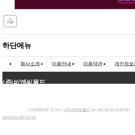
하단메뉴
회사소개
이용안내
이용약관
개인정보
(주)비앤씨월드
대표이사 : 장상원
서울특별시 강남구 선릉로132길 3-6 3층
사업자등록번호 : 120-81-32367
통신판매업신고 : 서울강
남-7704호
COPYRIGHT ⓒ 2015
(주)비앤씨월드
ALL RIGHT RESERVED.
HOSTING BY IPLAN