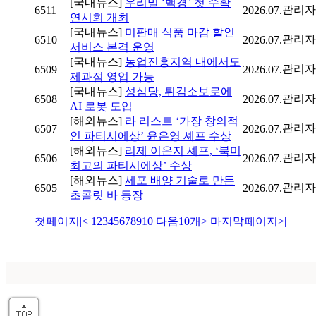
[국내뉴스]
우리밀 ‘백경’ 첫 수확
관리자
6511
2026.07.
연시회 개최
[국내뉴스]
미판매 식품 마감 할인
관리자
6510
2026.07.
서비스 본격 운영
[국내뉴스]
농업진흥지역 내에서도
관리자
6509
2026.07.
제과점 영업 가능
[국내뉴스]
성심당, 튀김소보로에
관리자
6508
2026.07.
AI 로봇 도입
[해외뉴스]
라 리스트 ‘가장 창의적
관리자
6507
2026.07.
인 파티시에상’ 윤은영 셰프 수상
[해외뉴스]
리제 이은지 셰프, ‘북미
관리자
6506
2026.07.
최고의 파티시에상’ 수상
[해외뉴스]
세포 배양 기술로 만든
관리자
6505
2026.07.
초콜릿 바 등장
첫페이지
|<
1
2
3
4
5
6
7
8
9
10
다음10개
>
마지막페이지
>|