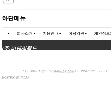
하단메뉴
회사소개
이용안내
이용약관
개인정보
(주)비앤씨월드
대표이사 : 장상원
서울특별시 강남구 선릉로132길 3-6 3층
사업자등록번호 : 120-81-32367
통신판매업신고 : 서울강
남-7704호
COPYRIGHT ⓒ 2015
(주)비앤씨월드
ALL RIGHT RESERVED.
HOSTING BY IPLAN