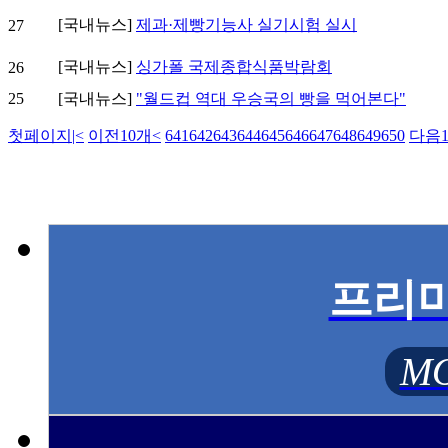
[국내뉴스]
제과·제빵기능사 실기시험 실시
27
[국내뉴스]
싱가폴 국제종합식품박람회
26
25
[국내뉴스]
"월드컵 역대 우승국의 빵을 먹어본다"
첫페이지
|<
이전10개
<
641
642
643
644
645
646
647
648
649
650
다음1
프리
MO