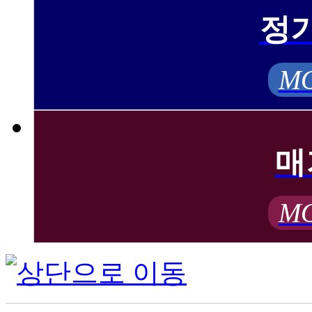
정
MO
매
MO