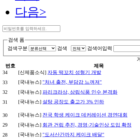
다음>
검색 폼
검색구분
검색
검색어입력
번호
제목
34
[신제품소식]
자동 떡꼬치 성형기 개발
[국내뉴스]
"처녀 출전, 부담감 느껴져"
33
32
[국내뉴스]
파리크라상, 삼립식품 인수 본격화
[국내뉴스]
설탕 공장도 출고가 3% 인하
31
[국내뉴스]
전국 학생 케이크 데커레이션 경연대회
30
29
[국내뉴스]
회관 건립 추진, 경영·기술인상 도입 확정
[국내뉴스]
"도서산간까지 케이크 배달"
28