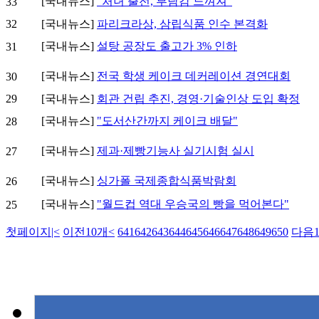
[국내뉴스]
"처녀 출전, 부담감 느껴져"
33
32
[국내뉴스]
파리크라상, 삼립식품 인수 본격화
[국내뉴스]
설탕 공장도 출고가 3% 인하
31
[국내뉴스]
전국 학생 케이크 데커레이션 경연대회
30
29
[국내뉴스]
회관 건립 추진, 경영·기술인상 도입 확정
[국내뉴스]
"도서산간까지 케이크 배달"
28
[국내뉴스]
제과·제빵기능사 실기시험 실시
27
[국내뉴스]
싱가폴 국제종합식품박람회
26
[국내뉴스]
"월드컵 역대 우승국의 빵을 먹어본다"
25
첫페이지
|<
이전10개
<
641
642
643
644
645
646
647
648
649
650
다음1