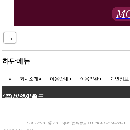
MO
하단메뉴
회사소개
이용안내
이용약관
개인정보
(주)비앤씨월드
대표이사 : 장상원
서울특별시 강남구 선릉로132길 3-6 3층
사업자등록번호 : 120-81-32367
통신판매업신고 : 서울강
남-7704호
COPYRIGHT ⓒ 2015
(주)비앤씨월드
ALL RIGHT RESERVED.