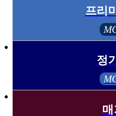
프리
MO
정
MO
매