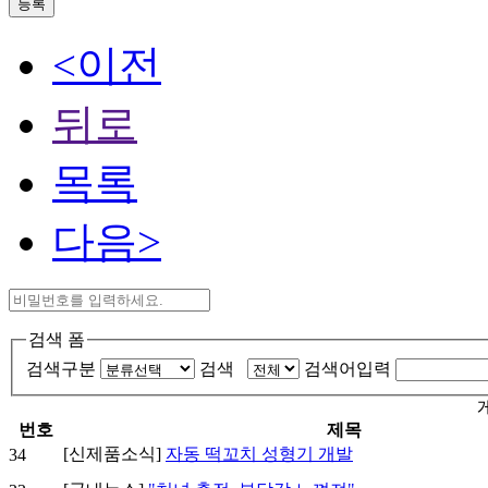
등록
<이전
뒤로
목록
다음>
검색 폼
검색구분
검색
검색어입력
번호
제목
[신제품소식]
자동 떡꼬치 성형기 개발
34