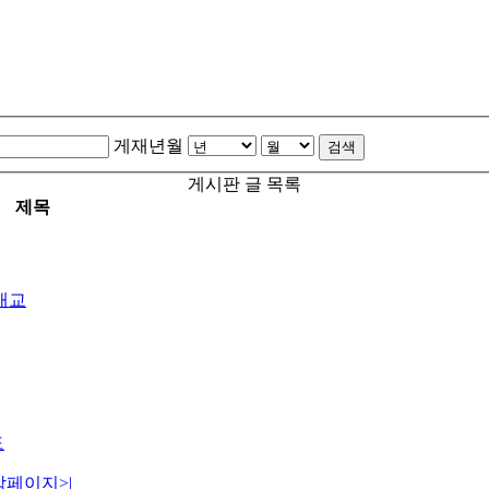
게재년월
검색
게시판 글 목록
제목
개교
도
막페이지
>|