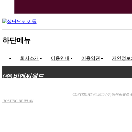
하단메뉴
회사소개
이용안내
이용약관
개인정보
(주)비앤씨월드
대표이사 : 장상원
서울특별시 강남구 선릉로132길 3-6 3층
사업자등
통신판매업신고 : 서울강남-7704호
COPYRIGHT ⓒ 2015
(주)비앤씨월드
A
HOSTING BY IPLAN