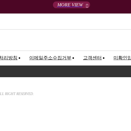
MORE VIEW
처리방침
이메일주소수집거부
고객센터
미확인
고객만족센터
록번호 : 120-81-32367
We will hear customer’s Sound a
LL RIGHT RESERVED.
T. 02-547-5233 / F. 02
E-mail.
bncworld88@nave
근무시간안내 : 09:00 ~ 18:00