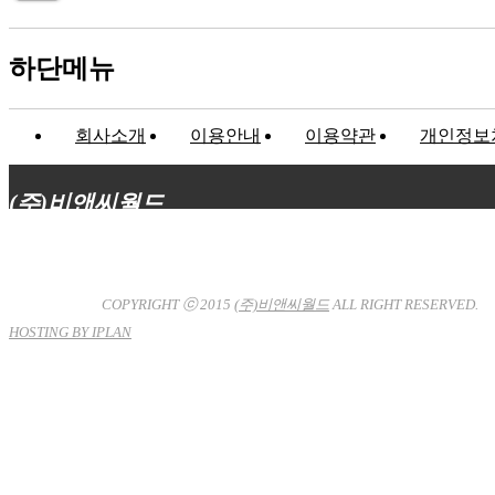
하단메뉴
회사소개
이용안내
이용약관
개인정보
(주)비앤씨월드
대표이사 : 장상원
서울특별시 강남구 선릉로132길 3-6 3층
사업자등록번호 : 120-81-32367
통신판매업신고 : 서울강
남-7704호
COPYRIGHT ⓒ 2015
(주)비앤씨월드
ALL RIGHT RESERVED.
HOSTING BY IPLAN