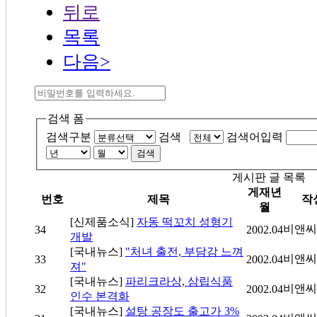
뒤로
목록
다음>
검색 폼
검색구분
검색
검색어입력
검색
게시판 글 목록
게재년
번호
제목
작
월
[신제품소식]
자동 떡꼬치 성형기
비앤씨
34
2002.04
개발
[국내뉴스]
"처녀 출전, 부담감 느껴
비앤씨
33
2002.04
져"
[국내뉴스]
파리크라상, 삼립식품
비앤씨
32
2002.04
인수 본격화
[국내뉴스]
설탕 공장도 출고가 3%