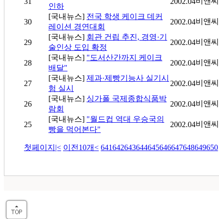
비앤씨
31
2002.04
인하
[국내뉴스]
전국 학생 케이크 데커
비앤씨
30
2002.04
레이션 경연대회
[국내뉴스]
회관 건립 추진, 경영·기
비앤씨
29
2002.04
술인상 도입 확정
[국내뉴스]
"도서산간까지 케이크
비앤씨
28
2002.04
배달"
[국내뉴스]
제과·제빵기능사 실기시
비앤씨
27
2002.04
험 실시
[국내뉴스]
싱가폴 국제종합식품박
비앤씨
26
2002.04
람회
[국내뉴스]
"월드컵 역대 우승국의
비앤씨
25
2002.04
빵을 먹어본다"
첫페이지
|<
이전10개
<
641
642
643
644
645
646
647
648
649
650