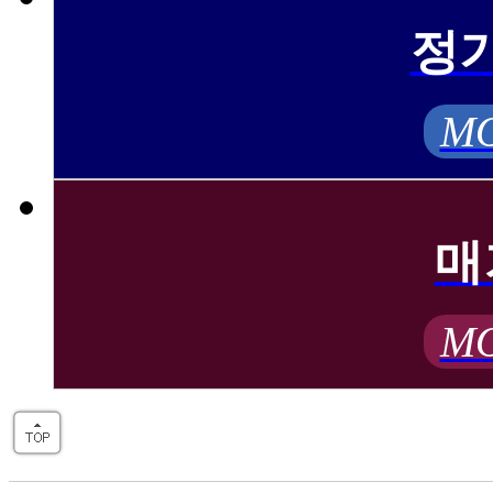
정
MO
매
MO