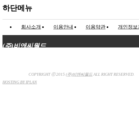
하단메뉴
회사소개
이용안내
이용약관
개인정보
(주)비앤씨월드
대표이사 : 장상원
서울특별시 강남구 선릉로132길 3-6 3층
사업자등록번호 : 120-81-32367
통신판매업신고 : 서울강
남-7704호
COPYRIGHT ⓒ 2015
(주)비앤씨월드
ALL RIGHT RESERVED.
HOSTING BY IPLAN