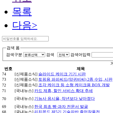
목록
다음>
검색 폼
검색구분
검색
검색어입력
번호
제목
74
[신제품소식]
슬라이드 케이크 기기 시판
73
[신제품소식]
토핑용 파피씨드(양귀비씨) 2종 수입, 시판
[신제품소식]
조각 케이크 등 소형 케이크용 BOX 개발
72
71
[국내뉴스]
카드 제휴, 할인 서비스 확대 추세
[국내뉴스]
기능사 응시율, 작년보다 낮아졌다
70
69
[국내뉴스]
한국 최초 빵·과자 전문서 발굴
68
[국내뉴스]
리치몬드 제5기 기술자반 졸업작품전