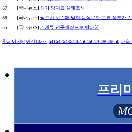
[국내뉴스]
상가 임대료 실태조사
67
[국내뉴스]
월드컵 시즌에 맞춰 음식문화 교류 정부가 
66
[국내뉴스]
기계류 전문매장으로 탈바꿈
65
첫페이지
|<
이전10개
<
641
642
643
644
645
646
647
648
649
650
다음1
프리
MO