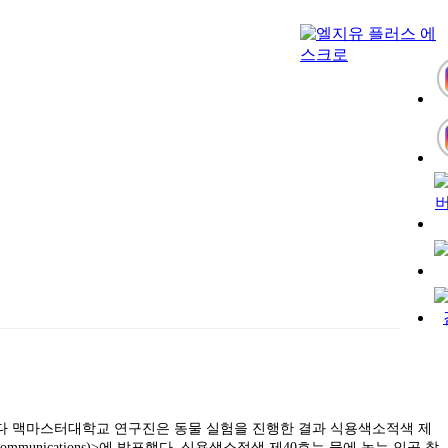
캐나다 맥마스터대학교 연구진은 동물 실험을 진행한 결과 식용색소적색 제
nications)>에 발표했다. 식용색소적색 제40호는 물에 녹는 인공 착