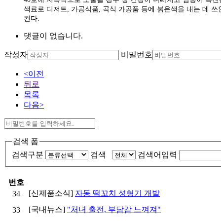
색료로 디저트, 가공식품, 곡식 가공품 등에 붉은색을 내는 데 쓰
된다.
댓글이 없습니다.
작성자
비밀번호
<이전
뒤로
목록
다음>
검색 폼
검색구분
검색
검색어입력
번호
[신제품소식]
자동 떡꼬치 성형기 개발
34
[국내뉴스]
"처녀 출전, 부담감 느껴져"
33