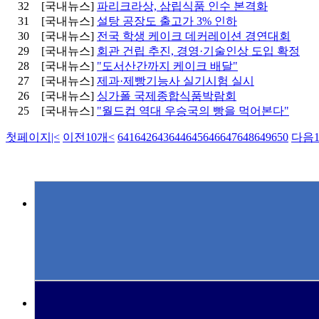
32
[국내뉴스]
파리크라상, 삼립식품 인수 본격화
31
[국내뉴스]
설탕 공장도 출고가 3% 인하
30
[국내뉴스]
전국 학생 케이크 데커레이션 경연대회
29
[국내뉴스]
회관 건립 추진, 경영·기술인상 도입 확정
28
[국내뉴스]
"도서산간까지 케이크 배달"
27
[국내뉴스]
제과·제빵기능사 실기시험 실시
26
[국내뉴스]
싱가폴 국제종합식품박람회
25
[국내뉴스]
"월드컵 역대 우승국의 빵을 먹어본다"
첫페이지
|<
이전10개
<
641
642
643
644
645
646
647
648
649
650
다음1