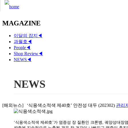
MAGAZINE
이달의 잡지
◀
과월호
◀
People
◀
Shop Review
◀
NEWS
◀
NEWS
[해외뉴스] ‘식용색소적색 제40호’ 안전성 대두 (202302)
관리
‘식용색소적색 제40호’가 염증성 장 질환인 크론병, 궤양성대장
40호에 지속적으로 노출될 경우 장 건강이 나빠지고 염증이 촉진된다는