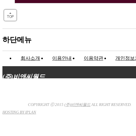
하단메뉴
회사소개
이용안내
이용약관
개인정보
(주)비앤씨월드
대표이사 : 장상원
서울특별시 강남구 선릉로132길 3-6 3층
사업자등록번호 : 120-81-32367
통신판매업신고 : 서울강
남-7704호
COPYRIGHT ⓒ 2015
(주)비앤씨월드
ALL RIGHT RESERVED.
HOSTING BY IPLAN