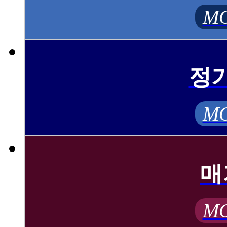
MO
정
MO
매
MO