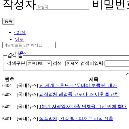
작성자
비밀번
등록
<이전
뒤로
목록
다음>
검색 폼
검색구분
검색
검색어입력
번호
제목
6404
[국내뉴스]
전 세계 뒤흔드는 ‘두바이 초콜릿’ 대란
[국내뉴스]
외식업체 폐업률 코로나-19 이후 최고치
6403
[국내뉴스]
1분기 자영업자 대출 연체율 11년 만에 최대
6402
[국내뉴스]
식품업계, 건강 빵 · 디저트 시장 진출
6401