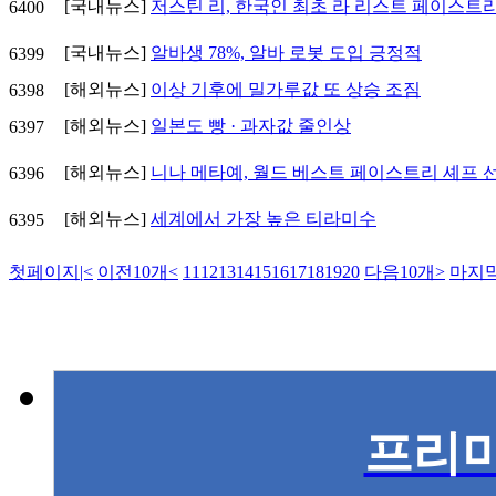
[국내뉴스]
저스틴 리, 한국인 최초 라 리스트 페이스트
6400
[국내뉴스]
알바생 78%, 알바 로봇 도입 긍정적
6399
[해외뉴스]
이상 기후에 밀가루값 또 상승 조짐
6398
[해외뉴스]
일본도 빵 · 과자값 줄인상
6397
[해외뉴스]
니나 메타예, 월드 베스트 페이스트리 셰프 
6396
[해외뉴스]
세계에서 가장 높은 티라미수
6395
첫페이지
|<
이전10개
<
11
12
13
14
15
16
17
18
19
20
다음10개
>
마지
프리