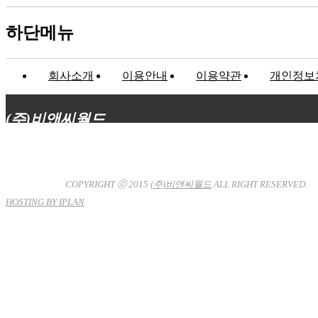
하단메뉴
회사소개
이용안내
이용약관
개인정보
(주)비앤씨월드
대표이사 : 장상원
서울특별시 강남구 선릉로132길 3-6 3층
사업자등록번호 : 120-81-32367
통신판매업신고 : 서울강
남-7704호
COPYRIGHT ⓒ 2015
(주)비앤씨월드
ALL RIGHT RESERVED.
HOSTING BY IPLAN