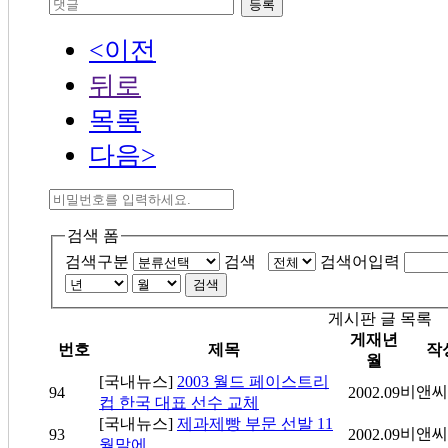
등록
<이전
뒤로
목록
다음>
검색 폼
검색구분
검색
검색어입력
검색
게시판 글 목록
게재년
번호
제목
작
월
[국내뉴스]
2003 월드 페이스트리
비앤씨
94
2002.09
컵 한국 대표 선수 교체
[국내뉴스]
제과제빵 부문 선발 11
비앤씨
93
2002.09
월말에