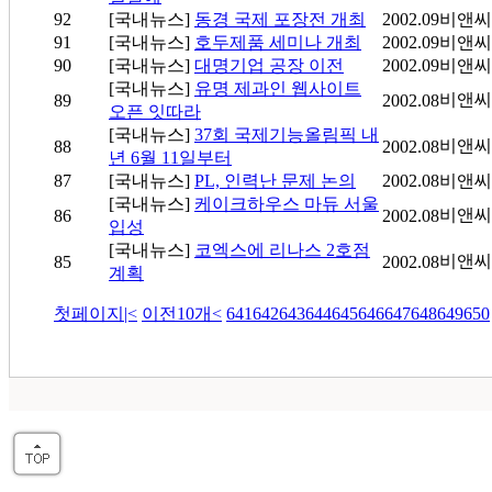
92
[국내뉴스]
동경 국제 포장전 개최
2002.09
비앤씨
91
[국내뉴스]
호두제품 세미나 개최
2002.09
비앤씨
90
[국내뉴스]
대명기업 공장 이전
2002.09
비앤씨
[국내뉴스]
유명 제과인 웹사이트
비앤씨
89
2002.08
오픈 잇따라
[국내뉴스]
37회 국제기능올림픽 내
비앤씨
88
2002.08
년 6월 11일부터
87
[국내뉴스]
PL, 인력난 문제 논의
2002.08
비앤씨
[국내뉴스]
케이크하우스 마듀 서울
비앤씨
86
2002.08
입성
[국내뉴스]
코엑스에 리나스 2호점
비앤씨
85
2002.08
계획
첫페이지
|<
이전10개
<
641
642
643
644
645
646
647
648
649
650