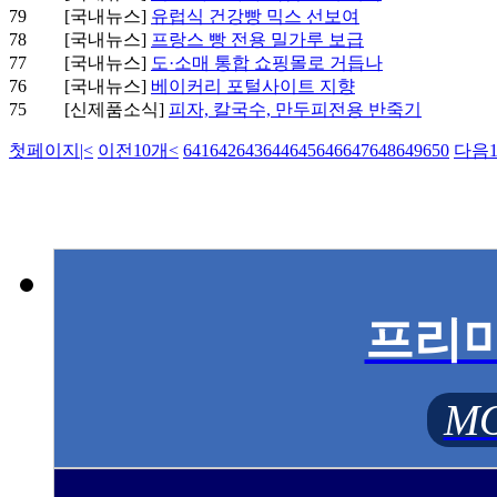
79
[국내뉴스]
유럽식 건강빵 믹스 선보여
78
[국내뉴스]
프랑스 빵 전용 밀가루 보급
77
[국내뉴스]
도·소매 통합 쇼핑몰로 거듭나
76
[국내뉴스]
베이커리 포털사이트 지향
75
[신제품소식]
피자, 칼국수, 만두피전용 반죽기
첫페이지
|<
이전10개
<
641
642
643
644
645
646
647
648
649
650
다음1
프리
MO