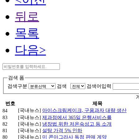
뒤로
목록
다음>
검색 폼
검색구분
검색
검색어입력
번호
제목
[국내뉴스]
아이스크림케이크, 구움과자 대량 생산
84
83
[국내뉴스]
제과점에서 365일 은행서비스를
82
[국내뉴스]
냉장법 위한 저온숙성고 등 소개
81
[국내뉴스]
설탕 가격 5% 인하
80
[국내뉴스]
미 콘아그라사 독점 판매 계약