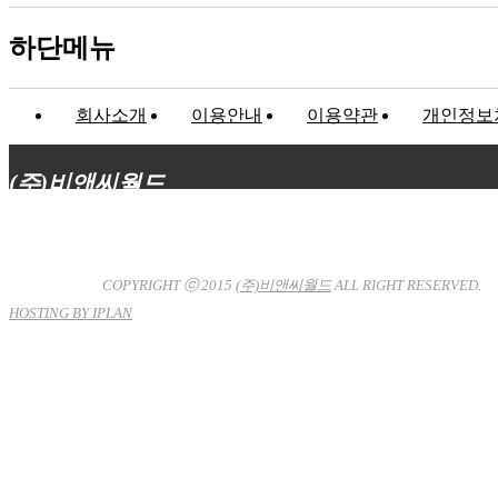
하단메뉴
회사소개
이용안내
이용약관
개인정보
(주)비앤씨월드
대표이사 : 장상원
서울특별시 강남구 선릉로132길 3-6 3층
사업자등록번호 : 120-81-32367
통신판매업신고 : 서울강
남-7704호
COPYRIGHT ⓒ 2015
(주)비앤씨월드
ALL RIGHT RESERVED.
HOSTING BY IPLAN