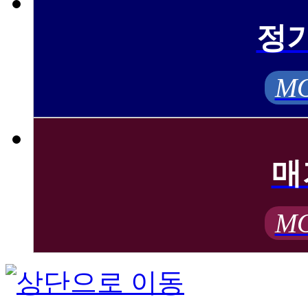
정
MO
매
MO