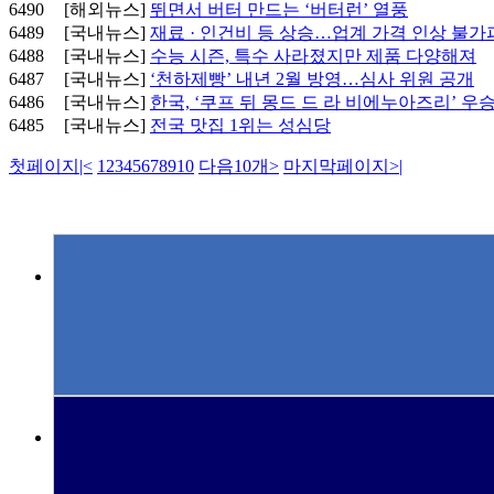
6490
[해외뉴스]
뛰면서 버터 만드는 ‘버터런’ 열풍
6489
[국내뉴스]
재료 · 인건비 등 상승…업계 가격 인상 불가
6488
[국내뉴스]
수능 시즌, 특수 사라졌지만 제품 다양해져
6487
[국내뉴스]
‘천하제빵’ 내년 2월 방영…심사 위원 공개
6486
[국내뉴스]
한국, ‘쿠프 뒤 몽드 드 라 비에누아즈리’ 우
6485
[국내뉴스]
전국 맛집 1위는 성심당
첫페이지
|<
1
2
3
4
5
6
7
8
9
10
다음10개
>
마지막페이지
>|