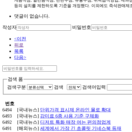
게음식점, 일반음식점, 단란주점, 유흥주점, 위탁급식영업, 제과점
등의 설치를 제한하도록 기준을 개정했다. 이외에도 즉석판매제조
댓글이 없습니다.
작성자
비밀번호
<이전
뒤로
목록
다음>
검색 폼
검색구분
검색
검색어입력
번호
6494
[국내뉴스]
단위가격 표시제 온라인 몰로 확대
6493
[국내뉴스]
감미료 6종 사용 기준 구체화
6492
[국내뉴스]
디저트 특화 매장 여는 편의점업계
6491
[해외뉴스]
세계에서 가장 긴 초콜릿 기네스북 등재