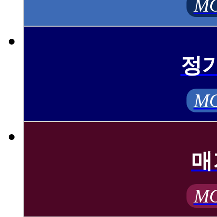
MO
정
MO
매
MO