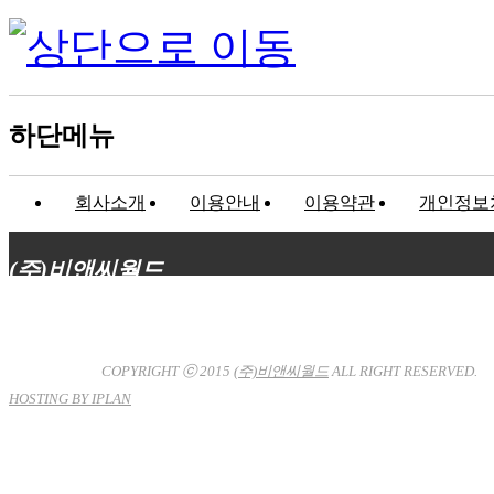
하단메뉴
회사소개
이용안내
이용약관
개인정보
(주)비앤씨월드
대표이사 : 장상원
서울특별시 강남구 선릉로132길 3-6 3층
사업자등록번호 : 120-81-32367
통신판매업신고 : 서울강
남-7704호
COPYRIGHT ⓒ 2015
(주)비앤씨월드
ALL RIGHT RESERVED.
HOSTING BY IPLAN