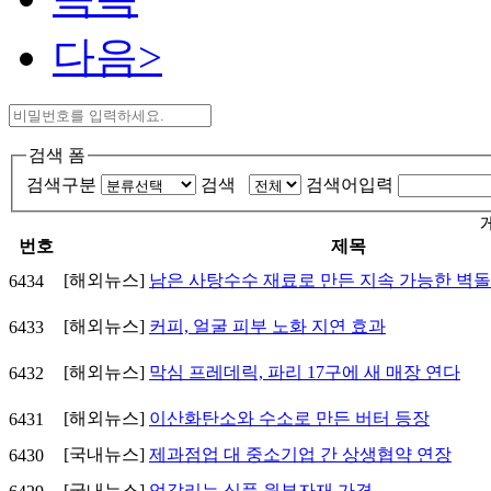
다음>
검색 폼
검색구분
검색
검색어입력
번호
제목
[해외뉴스]
남은 사탕수수 재료로 만든 지속 가능한 벽돌
6434
[해외뉴스]
커피, 얼굴 피부 노화 지연 효과
6433
[해외뉴스]
막심 프레데릭, 파리 17구에 새 매장 연다
6432
[해외뉴스]
이산화탄소와 수소로 만든 버터 등장
6431
[국내뉴스]
제과점업 대 중소기업 간 상생협약 연장
6430
[국내뉴스]
엇갈리는 식품 원부자재 가격