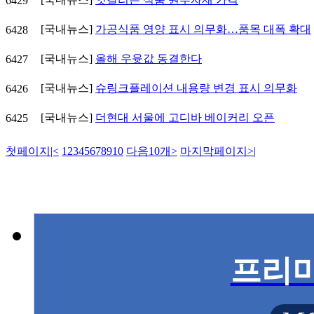
6429
[국내뉴스]
가공식품 영양 표시 의무화…품목 대폭 확대
6428
[국내뉴스]
올해 우윳값 동결한다
6427
[국내뉴스]
슈링크플레이션 내용량 변경 표시 의무화
6426
[국내뉴스]
더현대 서울에 고디바 베이커리 오픈
6425
첫페이지
|<
1
2
3
4
5
6
7
8
9
10
다음10개
>
마지막페이지
>|
프리