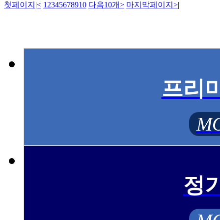
첫페이지
|<
1
2
3
4
5
6
7
8
9
10
다음10개
>
마지막페이지
>|
프리
MO
정