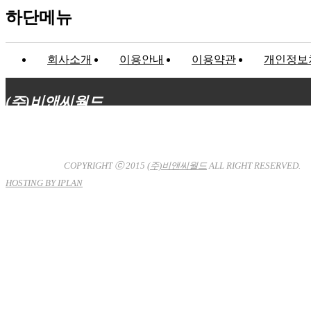
하단메뉴
회사소개
이용안내
이용약관
개인정보
(주)비앤씨월드
대표이사 : 장상원
서울특별시 강남구 선릉로132길 3-6 3층
사업자등록번호 : 120-81-32367
통신판매업신고 : 서울강
남-7704호
COPYRIGHT ⓒ 2015
(주)비앤씨월드
ALL RIGHT RESERVED.
HOSTING BY IPLAN