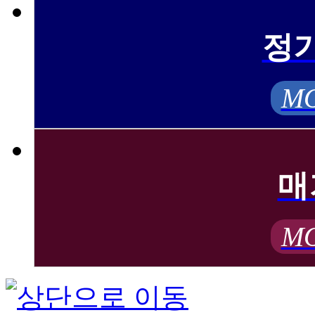
정
MO
매
MO