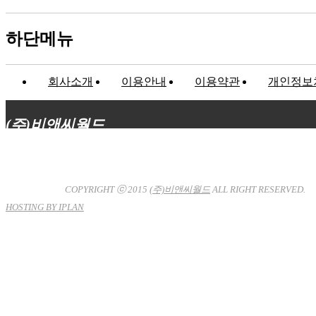
하단메뉴
회사소개
이용안내
이용약관
개인정보
(주)비앤씨월드
대표이사 : 장상원
서울특별시 강남구 선릉로132길 3-6 3층
사업자등록번호 : 120-81-32367
통신판매업신고 : 서울강
남-7704호
COPYRIGHT ⓒ 2015
(주)비앤씨월드
ALL RIGHT RESERVED.
HOSTING BY IPLAN