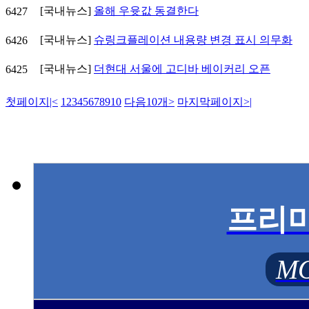
[국내뉴스]
올해 우윳값 동결한다
6427
[국내뉴스]
슈링크플레이션 내용량 변경 표시 의무화
6426
[국내뉴스]
더현대 서울에 고디바 베이커리 오픈
6425
첫페이지
|<
1
2
3
4
5
6
7
8
9
10
다음10개
>
마지막페이지
>|
프리
MO