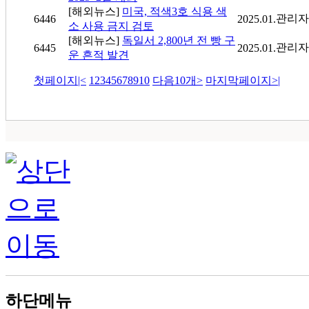
[해외뉴스]
미국, 적색3호 식용 색
관리자
6446
2025.01.
소 사용 금지 검토
[해외뉴스]
독일서 2,800년 전 빵 구
관리자
6445
2025.01.
운 흔적 발견
첫페이지
|<
1
2
3
4
5
6
7
8
9
10
다음10개
>
마지막페이지
>|
하단메뉴