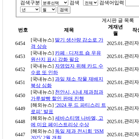
검색구분
검색
검색어입력
검색
게시판 글 목록
게재년
번호
제목
작
월
[국내뉴스]
딸기 생산량 감소로 가
관리자
6454
2025.01.
격 상승
[국내뉴스]
카페 · 디저트 숍 우유
관리자
6453
2025.01.
원산지 표시 강화 필요
[국내뉴스]
자영업자 위해 카드 수
관리자
6452
2025.01.
수료 또 인하
[국내뉴스]
과일 채소 작물 재배지
관리자
6451
2025.01.
북상 심화
[국내뉴스]
천안시, 시내 제과점과
관리자
6450
2025.01.
가루쌀빵 할인 판매 진행
[해외뉴스]
‘2024 푸 드 파티스리 트
관리자
6449
2025.01.
로피’ 발표
[해외뉴스]
세바스티앵 나바엘, 고
관리자
6448
2025.01.
에 미요 페이스트리상 수상
[해외뉴스]
독일 제과 전시회 ‘ISM
관리자
6447
2025.01.
2025’ 2월 개최