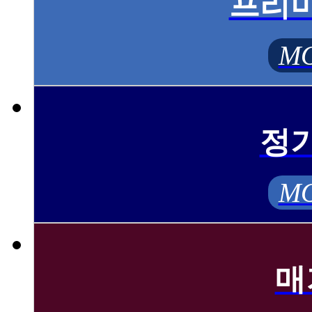
프리
MO
정
MO
매