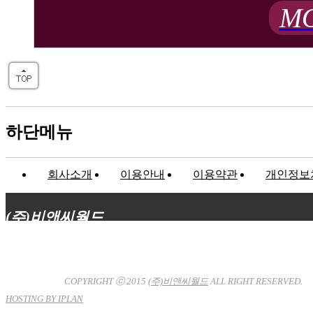
MO
하단메뉴
회사소개
이용안내
이용약관
개인정보
(주)비앤씨월드
대표이사 : 장상원
서울특별시 강남구 선릉로132길 3-6 3층
사업자등록번호 : 120-81-32367
통신판매업신고 : 서울강
남-7704호
COPYRIGHT ⓒ 2015
(주)비앤씨월드
ALL RIGHT RESERVED.
HOSTING BY IPLAN