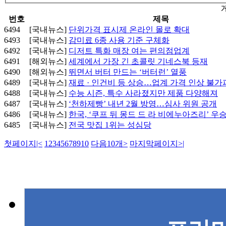
번호
제목
6494
[국내뉴스]
단위가격 표시제 온라인 몰로 확대
6493
[국내뉴스]
감미료 6종 사용 기준 구체화
6492
[국내뉴스]
디저트 특화 매장 여는 편의점업계
6491
[해외뉴스]
세계에서 가장 긴 초콜릿 기네스북 등재
6490
[해외뉴스]
뛰면서 버터 만드는 ‘버터런’ 열풍
6489
[국내뉴스]
재료 · 인건비 등 상승…업계 가격 인상 불가
6488
[국내뉴스]
수능 시즌, 특수 사라졌지만 제품 다양해져
6487
[국내뉴스]
‘천하제빵’ 내년 2월 방영…심사 위원 공개
6486
[국내뉴스]
한국, ‘쿠프 뒤 몽드 드 라 비에누아즈리’ 우
6485
[국내뉴스]
전국 맛집 1위는 성심당
첫페이지
|<
1
2
3
4
5
6
7
8
9
10
다음10개
>
마지막페이지
>|