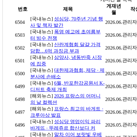
게재년
번호
제목
작
월
[국내뉴스]
성심당, 70주년 기념 행
관리자
6504
2026.06.
사 및 책자 발간
[국내뉴스]
폭염 예고에 초여름부
관리자
6503
2026.06.
터 빙수 전쟁
[국내뉴스]
산란계협회 달걀 가격
관리자
6502
2026.06.
담합…6억 과징금 부과
[국내뉴스]
삼양사, 냉동반죽 시장
관리자
6501
2026.06.
에 집중
[국내뉴스]
대한제과협회, 제당 · 제
관리자
6500
2026.06.
분사에 손배소
[국내뉴스]
6월, 반포한강공원서 K-
관리자
6499
2026.06.
디저트 축제 개최
[해외뉴스]
2026 프랑스의 어머니
관리자
6498
2026.06.
의 날 컬렉션
[해외뉴스]
프랑스 최고의 바게트 ·
관리자
6497
2026.06.
크루아상 발표
[국내뉴스]
성심당 영업이익 파리
관리자
6496
2026.05.
바게뜨 · 뚜레쥬르 합산보다 커
[국내뉴스]
말차 이어 보랏빛 우베