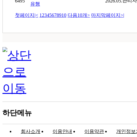
관리자
6495
2026.05.
유행
첫페이지
|<
1
2
3
4
5
6
7
8
9
10
다음10개
>
마지막페이지
>|
하단메뉴
회사소개
이용안내
이용약관
개인정보