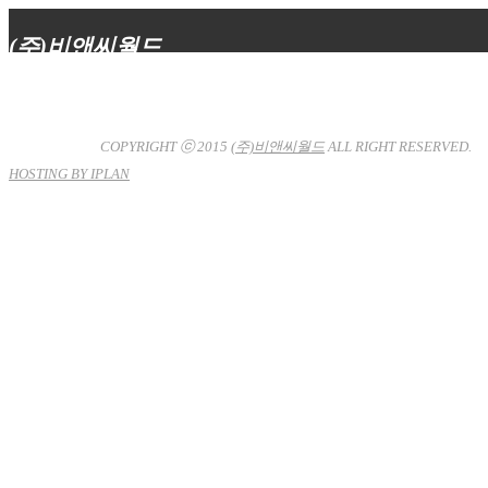
(주)비앤씨월드
대표이사 : 장상원
서울특별시 강남구 선릉로132길 3-6 3층
사업자등록번호 : 120-81-32367
통신판매업신고 : 서울강
남-7704호
COPYRIGHT ⓒ 2015
(주)비앤씨월드
ALL RIGHT RESERVED.
HOSTING BY IPLAN