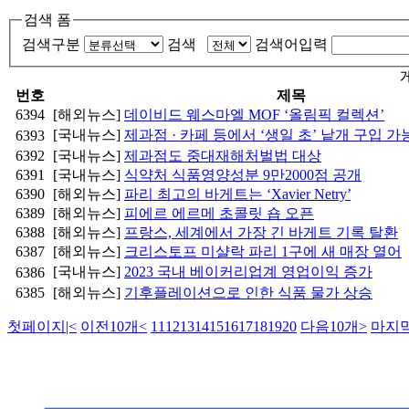
검색 폼
검색구분
검색
검색어입력
번호
제목
6394
[해외뉴스]
데이비드 웨스마엘 MOF ‘올림픽 컬렉션’
[국내뉴스]
제과점 · 카페 등에서 ‘생일 초’ 낱개 구입 가
6393
6392
[국내뉴스]
제과점도 중대재해처벌법 대상
6391
[국내뉴스]
식약처 식품영양성분 9만2000점 공개
6390
[해외뉴스]
파리 최고의 바게트는 ‘Xavier Netry’
6389
[해외뉴스]
피에르 에르메 초콜릿 숍 오픈
6388
[해외뉴스]
프랑스, 세계에서 가장 긴 바게트 기록 탈환
6387
[해외뉴스]
크리스토프 미샬락 파리 1구에 새 매장 열어
[국내뉴스]
2023 국내 베이커리업계 영업이익 증가
6386
6385
[해외뉴스]
기후플레이션으로 인한 식품 물가 상승
첫페이지
|<
이전10개
<
11
12
13
14
15
16
17
18
19
20
다음10개
>
마지