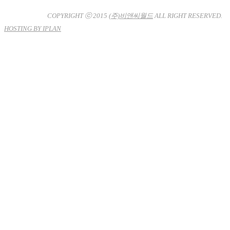
사업자등록번호 : 120-81-32367
통신판매업신고 : 서울강
남-7704호
COPYRIGHT ⓒ 2015
(주)비앤씨월드
ALL RIGHT RESERVED.
HOSTING BY IPLAN