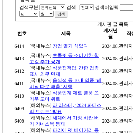
검색구분
검색
검색어입력
검색
게시판 글 목록
게재년
번호
제목
작
월
[국내뉴스]
창업 열기 식었다
관리자
6414
2024.08.
[국내뉴스]
초콜릿 등 소비기한 참
관리자
6413
2024.08.
고값 추가 공개
[국내뉴스]
식품접객업, 간판 업종
관리자
6412
2024.08.
표시 의무 면제
[국내뉴스]
음식점 등 10대 업종 ‘폐
관리자
6411
2024.08.
비닐 따로 배출’ 시행
[국내뉴스]
식품업계 제로 열풍 뜨
관리자
6410
2024.08.
거운 도마 위로
[해외뉴스]
라 리스테, ‘2024 파티스
관리자
6409
2024.08.
리 트렌드’ 발표
[해외뉴스]
세계에서 가장 비싼 버
관리자
6408
2024.08.
거 기네스북 등재
[해외뉴스]
파리에 펫 베이커리 등