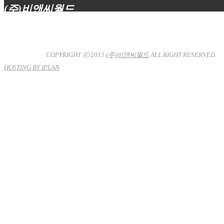
(주)비앤씨월드
대표이사 : 장상원
서울특별시 강남구 선릉로132길 3-6 3층
사업자등록번호 : 120-81-32367
통신판매업신고 : 서울강
남-7704호
COPYRIGHT ⓒ 2015
(주)비앤씨월드
ALL RIGHT RESERVED.
HOSTING BY IPLAN