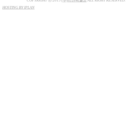
COPYRIGHT ⓒ 2015
(주)비앤씨월드
ALL RIGHT RESERVED.
HOSTING BY IPLAN