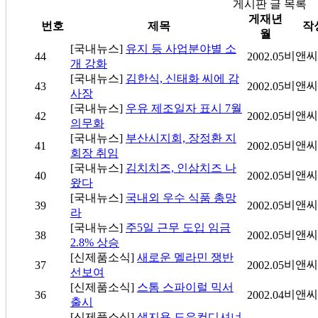
게시판 글 목록
게재년
번호
제목
작
월
[국내뉴스]
유지 등 사업분야별 소
비앤씨
44
2002.05
개 강화
[국내뉴스]
김한식, 신태화 씨에 감
비앤씨
43
2002.05
사장
[국내뉴스]
우유 제조일자 표시 7월
비앤씨
42
2002.05
의무화
[국내뉴스]
부산시지회, 장정환 지
비앤씨
41
2002.05
회장 취임
[국내뉴스]
김치치즈, 인삼치즈 나
비앤씨
40
2002.05
왔다
[국내뉴스]
국내외 우수 식품 총망
비앤씨
39
2002.05
라
[국내뉴스]
주5일 근무 도입 임금
비앤씨
38
2002.05
2.8% 상승
[신제품소식]
새로운 멜라민 쟁반
비앤씨
37
2002.05
선보여
[신제품소식]
스톰 스파이럴 믹서
비앤씨
36
2002.04
출시
[신제품소식]
생지용 도우컨디셔너