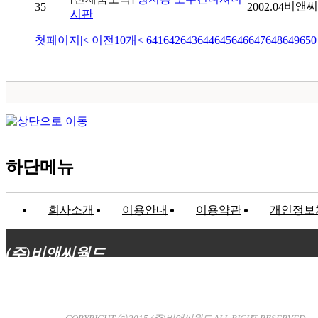
비앤씨
35
2002.04
시판
첫페이지
|<
이전10개
<
641
642
643
644
645
646
647
648
649
650
하단메뉴
회사소개
이용안내
이용약관
개인정보
(주)비앤씨월드
대표이사 : 장상원
서울특별시 강남구 선릉로132길 3-6 3층
사업자등록번호 : 120-81-32367
통신판매업신고 : 서울강
남-7704호