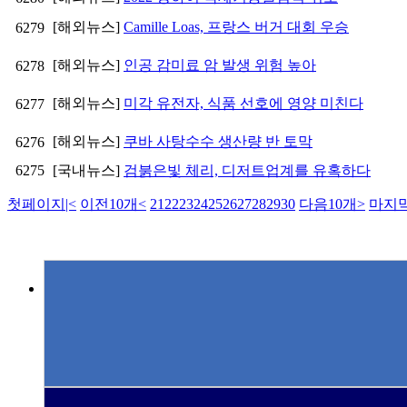
[해외뉴스]
Camille Loas, 프랑스 버거 대회 우승
6279
[해외뉴스]
인공 감미료 암 발생 위험 높아
6278
[해외뉴스]
미각 유전자, 식품 선호에 영양 미친다
6277
[해외뉴스]
쿠바 사탕수수 생산량 반 토막
6276
6275
[국내뉴스]
검붉은빛 체리, 디저트업계를 유혹하다
첫페이지
|<
이전10개
<
21
22
23
24
25
26
27
28
29
30
다음10개
>
마지