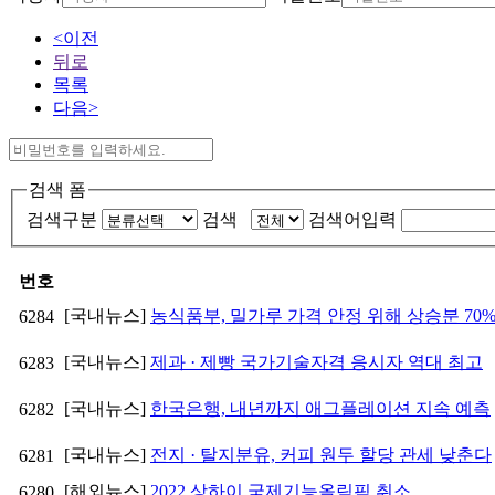
<이전
뒤로
목록
다음>
검색 폼
검색구분
검색
검색어입력
번호
[국내뉴스]
농식품부, 밀가루 가격 안정 위해 상승분 70
6284
[국내뉴스]
제과 · 제빵 국가기술자격 응시자 역대 최고
6283
[국내뉴스]
한국은행, 내년까지 애그플레이션 지속 예측
6282
[국내뉴스]
전지 · 탈지분유, 커피 원두 할당 관세 낮춘다
6281
[해외뉴스]
2022 상하이 국제기능올림픽 취소
6280