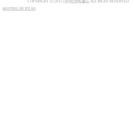
남-7704호
COPYRIGHT ⓒ 2015
(주)비앤씨월드
ALL RIGHT RESERVED.
HOSTING BY IPLAN