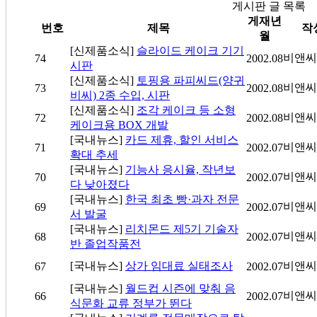
게시판 글 목록
게재년
번호
제목
작
월
[신제품소식]
슬라이드 케이크 기기
비앤씨
74
2002.08
시판
[신제품소식]
토핑용 파피씨드(양귀
비앤씨
73
2002.08
비씨) 2종 수입, 시판
[신제품소식]
조각 케이크 등 소형
비앤씨
72
2002.08
케이크용 BOX 개발
[국내뉴스]
카드 제휴, 할인 서비스
비앤씨
71
2002.07
확대 추세
[국내뉴스]
기능사 응시율, 작년보
비앤씨
70
2002.07
다 낮아졌다
[국내뉴스]
한국 최초 빵·과자 전문
비앤씨
69
2002.07
서 발굴
[국내뉴스]
리치몬드 제5기 기술자
비앤씨
68
2002.07
반 졸업작품전
[국내뉴스]
상가 임대료 실태조사
비앤씨
67
2002.07
[국내뉴스]
월드컵 시즌에 맞춰 음
비앤씨
66
2002.07
식문화 교류 정부가 뛴다