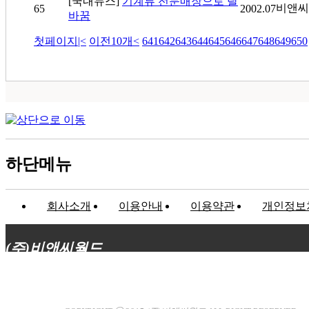
[국내뉴스]
기계류 전문매장으로 탈
비앤씨
65
2002.07
바꿈
첫페이지
|<
이전10개
<
641
642
643
644
645
646
647
648
649
650
하단메뉴
회사소개
이용안내
이용약관
개인정보
(주)비앤씨월드
대표이사 : 장상원
서울특별시 강남구 선릉로132길 3-6 3층
사업자등록번호 : 120-81-32367
통신판매업신고 : 서울강