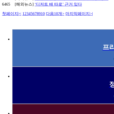
6465
[해외뉴스]
‘디저트 배 따로’ 근거 있다
첫페이지
|<
1
2
3
4
5
6
7
8
9
10
다음10개
>
마지막페이지
>|
프