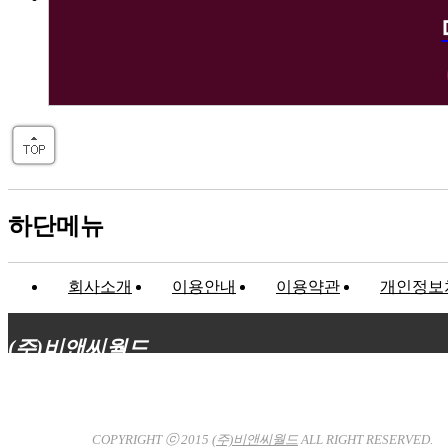
하단메뉴
회사소개
이용안내
이용약관
개인정보
(주)비앤씨월드
대표이사 : 장상원
서울특별시 강남구 선릉로132길 3-6 3층
사업자등록번호 : 120-81-32367
통신판매업신고 : 서울강
남-7704호
COPYRIGHT ⓒ 2015
(주)비앤씨월드
ALL RIGHT RESERVED.