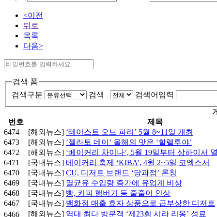
<이전
뒤로
목록
다음>
검색 폼
검색구분
검색
검색어입력
번호
제목
6474
[해외뉴스]
‘테이스트 오브 파리’ 5월 8~11일 개최
6473
[해외뉴스]
‘젤라토 데이’ 올해의 맛은 ‘할렐루야’
6472
[해외뉴스]
‘베이커리 차이나’, 5월 19일부터 상하이서 
6471
[국내뉴스]
베이커리 축제 ‘KIBA’, 4월 2~5일 코엑스서
6470
[국내뉴스]
CU, 디저트 브랜드 ‘당과점’ 론칭
6469
[국내뉴스]
멸균유 수입량 증가에 유업계 비상
6468
[국내뉴스]
빵, 커피 햄버거 등 줄줄이 인상
6467
[국내뉴스]
백화점 매출 효자 상품으로 급부상한 디저트
[해외뉴스]
역대 최다 방문객 ‘제23회 시라 리옹’ 성료
6466