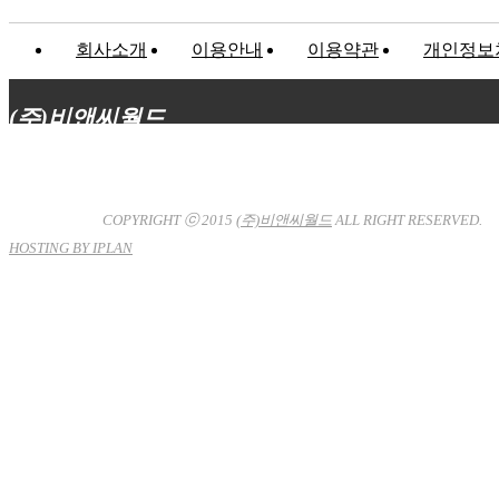
회사소개
이용안내
이용약관
개인정보
(주)비앤씨월드
대표이사 : 장상원
서울특별시 강남구 선릉로132길 3-6 3층
사업자등록번호 : 120-81-32367
통신판매업신고 : 서울강
남-7704호
COPYRIGHT ⓒ 2015
(주)비앤씨월드
ALL RIGHT RESERVED.
HOSTING BY IPLAN