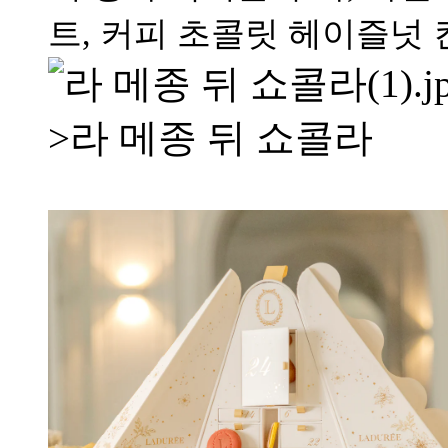
트, 커피 초콜릿 헤이즐넛 
>라 메종 뒤 쇼콜라