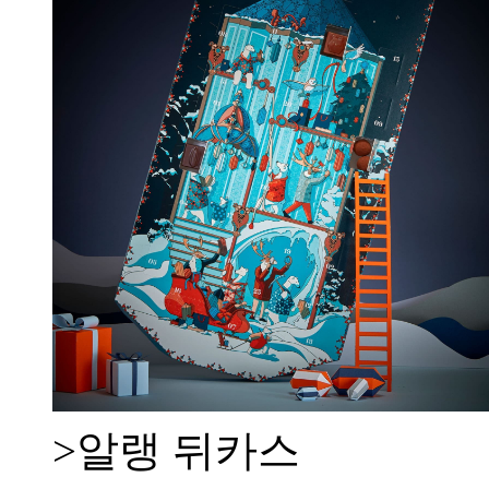
>알랭 뒤카스