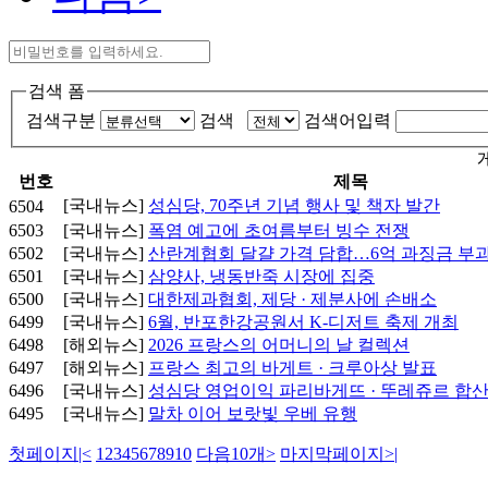
검색 폼
검색구분
검색
검색어입력
번호
제목
[국내뉴스]
성심당, 70주년 기념 행사 및 책자 발간
6504
6503
[국내뉴스]
폭염 예고에 초여름부터 빙수 전쟁
6502
[국내뉴스]
산란계협회 달걀 가격 담합…6억 과징금 부
6501
[국내뉴스]
삼양사, 냉동반죽 시장에 집중
6500
[국내뉴스]
대한제과협회, 제당 · 제분사에 손배소
6499
[국내뉴스]
6월, 반포한강공원서 K-디저트 축제 개최
6498
[해외뉴스]
2026 프랑스의 어머니의 날 컬렉션
6497
[해외뉴스]
프랑스 최고의 바게트 · 크루아상 발표
6496
[국내뉴스]
성심당 영업이익 파리바게뜨 · 뚜레쥬르 합
6495
[국내뉴스]
말차 이어 보랏빛 우베 유행
첫페이지
|<
1
2
3
4
5
6
7
8
9
10
다음10개
>
마지막페이지
>|