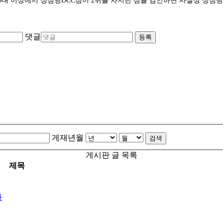
50대, 60대 이상에서 성심당DCC점이 2위를 차지한 점을 감안하면 사실상
댓글
등록
게재년월
검색
게시판 글 목록
제목
과