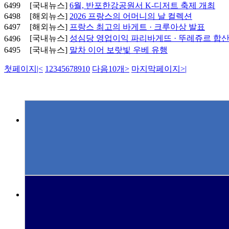
6499
[국내뉴스]
6월, 반포한강공원서 K-디저트 축제 개최
6498
[해외뉴스]
2026 프랑스의 어머니의 날 컬렉션
6497
[해외뉴스]
프랑스 최고의 바게트 · 크루아상 발표
[국내뉴스]
성심당 영업이익 파리바게뜨 · 뚜레쥬르 합
6496
6495
[국내뉴스]
말차 이어 보랏빛 우베 유행
첫페이지
|<
1
2
3
4
5
6
7
8
9
10
다음10개
>
마지막페이지
>|