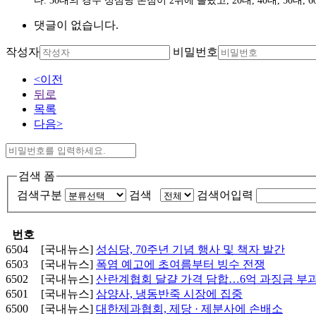
다. 30대의 경우 성심당 본점이 2위에 올랐고, 20대, 40대, 
댓글이 없습니다.
작성자
비밀번호
<이전
뒤로
목록
다음>
검색 폼
검색구분
검색
검색어입력
번호
6504
[국내뉴스]
성심당, 70주년 기념 행사 및 책자 발간
6503
[국내뉴스]
폭염 예고에 초여름부터 빙수 전쟁
6502
[국내뉴스]
산란계협회 달걀 가격 담합…6억 과징금 부
6501
[국내뉴스]
삼양사, 냉동반죽 시장에 집중
6500
[국내뉴스]
대한제과협회, 제당 · 제분사에 손배소