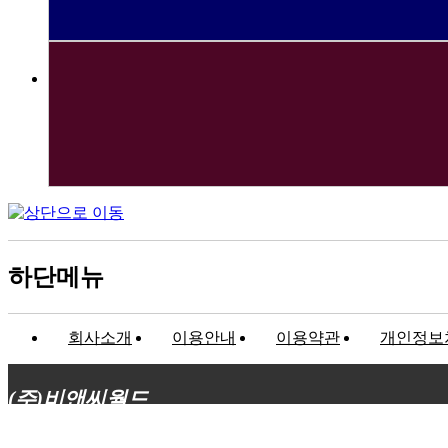
하단메뉴
회사소개
이용안내
이용약관
개인정보
(주)비앤씨월드
대표이사 : 장상원
서울특별시 강남구 선릉로132길 3-6 3층
사업자등