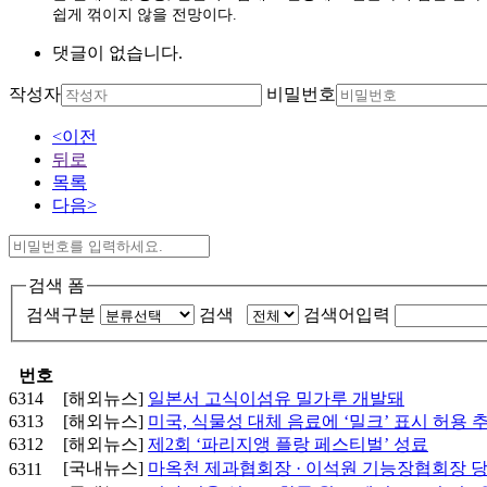
쉽게 꺾이지 않을 전망이다.
댓글이 없습니다.
작성자
비밀번호
<이전
뒤로
목록
다음>
검색 폼
검색구분
검색
검색어입력
번호
6314
[해외뉴스]
일본서 고식이섬유 밀가루 개발돼
6313
[해외뉴스]
미국, 식물성 대체 음료에 ‘밀크’ 표시 허용 
6312
[해외뉴스]
제2회 ‘파리지앵 플랑 페스티벌’ 성료
[국내뉴스]
마옥천 제과협회장 · 이석원 기능장협회장 
6311