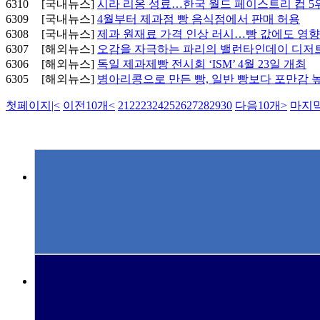
6310
[국내뉴스]
시라 리옹 성료…한국 월드 페이스트리 컵 5
6309
[국내뉴스]
4월부터 제과점 빵 음식점에서 판매 허용
6308
[국내뉴스]
제과 원재료 가격 인상 러시…빵 값에도 영향
6307
[해외뉴스]
오감을 자극하는 파리의 밸런타인데이 디저
6306
[해외뉴스]
독일 제과제빵 전시회 ‘ISM’ 4월 23일 개최
6305
[해외뉴스]
병아리콩으로 만든 빵, 일반 빵보다 포만감 
첫페이지
|<
이전10개
<
21
22
23
24
25
26
27
28
29
30
다음10개
>
마지