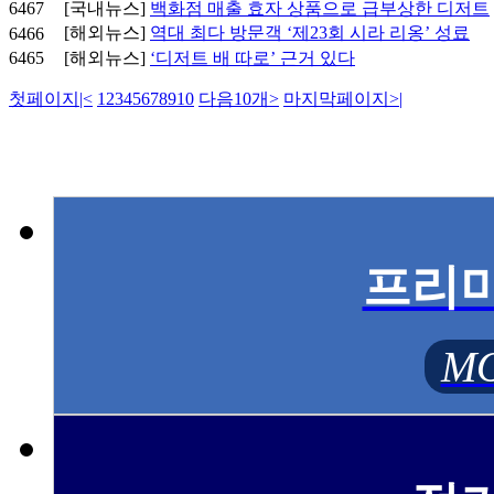
6467
[국내뉴스]
백화점 매출 효자 상품으로 급부상한 디저트
[해외뉴스]
역대 최다 방문객 ‘제23회 시라 리옹’ 성료
6466
6465
[해외뉴스]
‘디저트 배 따로’ 근거 있다
첫페이지
|<
1
2
3
4
5
6
7
8
9
10
다음10개
>
마지막페이지
>|
프리
MO