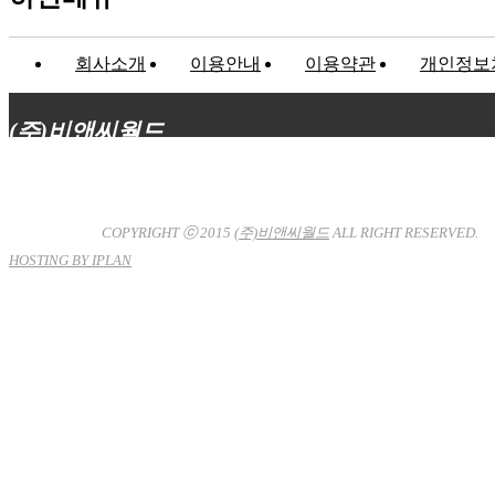
회사소개
이용안내
이용약관
개인정보
(주)비앤씨월드
대표이사 : 장상원
서울특별시 강남구 선릉로132길 3-6 3층
사업자등록번호 : 120-81-32367
통신판매업신고 : 서울강
남-7704호
COPYRIGHT ⓒ 2015
(주)비앤씨월드
ALL RIGHT RESERVED.
HOSTING BY IPLAN