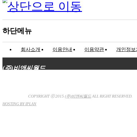
하단메뉴
회사소개
이용안내
이용약관
개인정보
(주)비앤씨월드
대표이사 : 장상원
서울특별시 강남구 선릉로132길 3-6 3층
사업자등록번호 : 120-81-32367
통신판매업신고 : 서울강
남-7704호
COPYRIGHT ⓒ 2015
(주)비앤씨월드
ALL RIGHT RESERVED.
HOSTING BY IPLAN