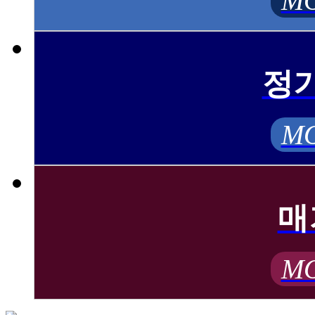
MO
정
MO
매
MO