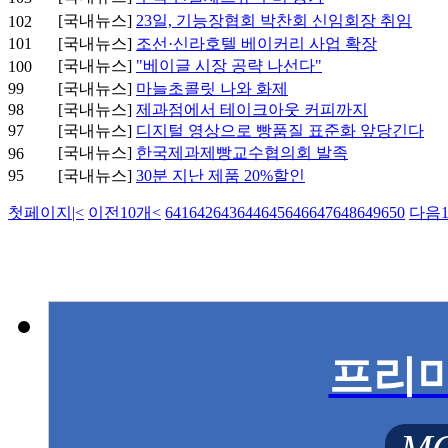
[국내뉴스]
23일, 기능장협회 박찬회 신임회장 취임
102
101
[국내뉴스]
조선·신라호텔 베이커리 사업 확장
[국내뉴스]
"베이글 시장 공략 나선다"
100
99
[국내뉴스]
마늘초콜릿 나와 화제
98
[국내뉴스]
제과점에서 테이크아웃 커피까지
97
[국내뉴스]
디지털 영상으로 빵품질 표준화 앞당긴다
[국내뉴스]
한국제과제빵교수협의회 발족
96
95
[국내뉴스]
30분 지난 제품 20%할인
첫페이지
|<
이전10개
<
641
642
643
644
645
646
647
648
649
650
다음1
프리