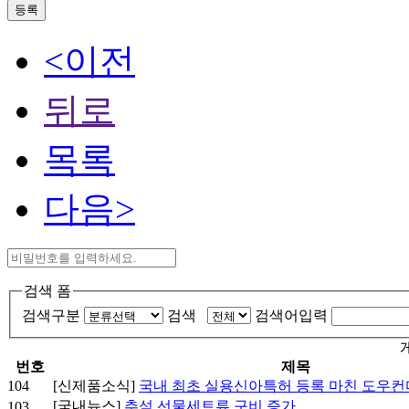
등록
<이전
뒤로
목록
다음>
검색 폼
검색구분
검색
검색어입력
번호
제목
104
[신제품소식]
국내 최초 실용신아특허 등록 마친 도우컨
[국내뉴스]
추석 선물세트류 구비 증가
103