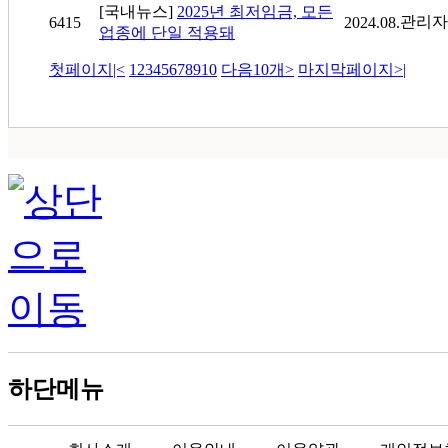
[국내뉴스]
2025년 최저임금, 모든
관리자
6415
2024.08.
업종에 단일 적용돼
첫페이지
|<
1
2
3
4
5
6
7
8
9
10
다음10개
>
마지막페이지
>|
하단메뉴