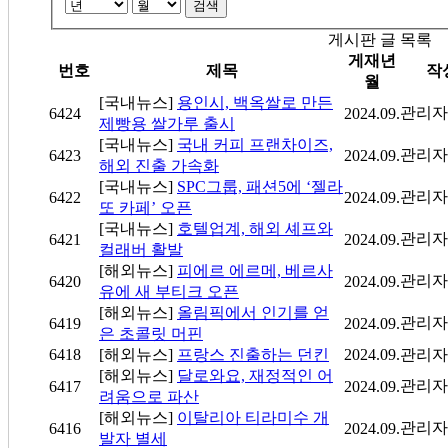
검색
게시판 글 목록
게재년
번호
제목
작
월
[국내뉴스]
용인시, 백옥쌀로 만든
관리자
6424
2024.09.
제빵용 쌀가루 출시
[국내뉴스]
국내 커피 프랜차이즈,
관리자
6423
2024.09.
해외 진출 가속화
[국내뉴스]
SPC그룹, 패션5에 ‘젤라
관리자
6422
2024.09.
또 카페’ 오픈
[국내뉴스]
호텔업계, 해외 셰프와
관리자
6421
2024.09.
컬래버 활발
[해외뉴스]
피에르 에르메, 베르사
관리자
6420
2024.09.
유에 새 부티크 오픈
[해외뉴스]
올림픽에서 인기를 얻
관리자
6419
2024.09.
은 초콜릿 머핀
6418
[해외뉴스]
프랑스 진출하는 던킨
2024.09.
관리자
[해외뉴스]
달로와요, 재정적인 어
관리자
6417
2024.09.
려움으로 파산
[해외뉴스]
이탈리아 티라미수 개
관리자
6416
2024.09.
발자 별세