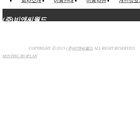
회사소개
이용안내
이용약관
개인정보
(주)비앤씨월드
대표이사 : 장상원
서울특별시 강남구 선릉로132길 3-6 3층
사업자등록번호 : 120-81-32367
통신판매업신고 : 서울강
남-7704호
COPYRIGHT ⓒ 2015
(주)비앤씨월드
ALL RIGHT RESERVED.
HOSTING BY IPLAN