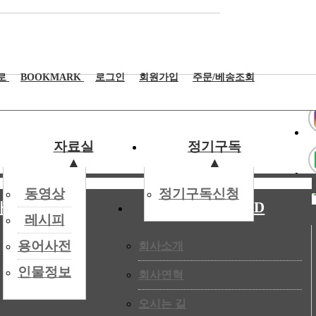
0
로
BOOKMARK
로그인
회원가입
주문/베송조회
자료실
정기구독
▲
▲
▲
▲
동영상
정기구독신청
매거진 과월호
BNCWORLD
레시피
용어사전
회사소개
이익 대부분이 감소한 것으로 나타났다. 파리바게
인물정보
회사연혁
338억원에서 2025년 7,928억원으로 매출이 약 8%
 3.5%에 그쳤다. 특히 파리바게뜨는 당기순이익이 –
오시는 길