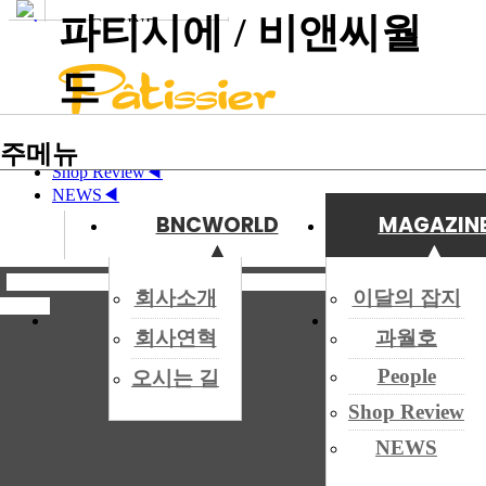
파티시에 / 비앤씨월
MAGAZINE
Site Infomation Menu
NEWS
MAGAZINE
드
◀
이달의 잡지
◀
과월호
◀
이달의 잡지
주메뉴
People
◀
Shop Review
◀
◀
NEWS
◀
BNCWORLD
MAGAZIN
전체메
과월호
뉴
▲
▲
▲
▲
NEWS
◀
회사소개
이달의 잡지
신간
일반 
회사연혁
과월호
People
[국내뉴스] 성심당 영업이익 파리바게뜨 · 뚜레쥬르 합산보다 커 (2
People
오시는 길
◀
Shop Review
2025년 국내 프랜차이즈 베이커리 및 주요 유명 베이커리의 
뜨의 지난해 매출과 영업이익은 각각 1조9780억원, 260억원으로 202
NEWS
Shop Review
늘었으나 영업이익은 299억원에서 282억원으로 5.4% 줄었다. 이
423억원을 기록하며 적자로 전환했다.