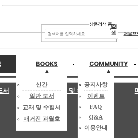
상품검색 폼
검
색
처음으
E
BOOKS
COMMUNITY
▲
▲
▲
▲
신간
공지사항
도서
교재 및 수험서
일반 도서
이벤트
026.05.)
관리자
[ 2026-05-20 10:17:46 ]
FAQ
교재 및 수험서
Q&A
매출액은 증가했으나 영업이익은 저조한 흐름을 보이며 영업이익률과 당기순
매거진 과월호
4년(1조9307억원, 223억원) 대비 소폭 증가했다. 뚜레쥬르는 2024년 7,
이용안내
에 따라 2025년 기준 파리바게뜨와 뚜레쥬르의 영업이익률은 각각 1.3%,