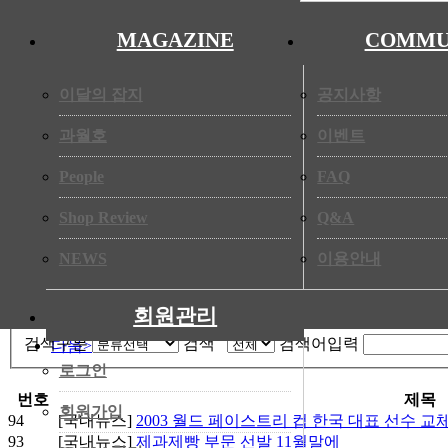
투썸플레이스는 2024년 매출 5,200억원에서 624억 오른 5,824억
◀
억원에서 212억원으로 13.1% 감소했다. 이성당은 매출액이 전년
MAGAZINE
COMMU
은 양상을 보였다. 신라명과의 매출액은 4.7% 상승, 영업이익은 
81.8%, 77.8% 대폭 감소했다.
한편, 성심당은 이들 사이에서 예외적인 성과를 보였다. 성심당
이달의 잡지
공지사항
다. 2024년 1,938억원을 기록했던 성심당의 2025년 매출은 2,
만에 2,000억원을 상회한 것이다. 같은 기간 영업이익은 전년 대비 
과월호
이벤트
출발한 성심당은 대전을 대표하는 빵집으로 자리매김하며 전 지점에 
당문화원에서 창립 70주년 기념 전시를 개최할 예정이다.
People
FAQ
댓글이 없습니다.
Shop Review
Q&A
작성자
비밀번호
NEWS
이용안내
<이전
뒤로
회원관리
검색 폼
목록
검색구분
검색
검색어입력
다음>
로그인
번호
제목
회원가입
94
[국내뉴스]
2003 월드 페이스트리 컵 한국 대표 선수 교
93
[국내뉴스]
제과제빵 부문 선발 11월말에