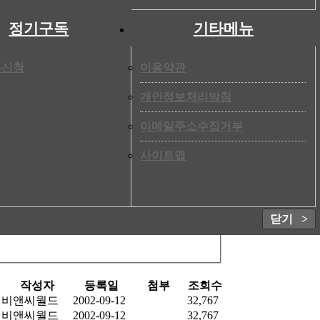
2%, 11.3% 증가한 수치다. 반면 당기순이익은 244
.4%, 5.3% 감소했다. 신라명과와 옵스 또한 같
정기구독
기타메뉴
했다. 특히 신라명과와 옵스의 당기순이익은 각각
영업이익 합계를 크게 웃돌며 업계의 이목이 집중됐
독신청
이용약관
 최초로 연매출 1,000억원을 돌파한 데 이어 불과 2년
544억에 달했다. 1956년 대전역 앞 찐빵 가게로
개인정보처리방침
루(케이크)’ 동상을 세웠으며, 오는 5월에는 성심
이메일주소수집거부
사이트맵
닫기 >
작성자
등록일
첨부
조회수
비앤씨월드
2002-09-12
32,767
비앤씨월드
2002-09-12
32,767