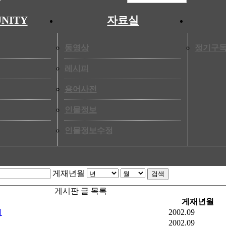
원, 2024년 영업이익 327억원에서 36억 오른 363억원으로 집계됐다. 각각 1
도보다 14억원 늘어난 298억원을 기록했으나 영업이익과 당기순이익은 각각 2
NITY
자료실
37% 감소했으며, 옵스의 매출액은 3.7% 상승, 영업이익은 20.7% 감소
의 영업이익은 베이커리 프랜차이즈 양대 축인 파리바게트와 뚜레쥬르의 
동영상
정기구
629억원으로 증가하며 전년 대비 35.7% 성장했다. 2023년 단일 빵집 브랜드
34.5% 증가한 644억으로 집계됐으며 영업이익률은 24.4%, 당기순이익은 
레시피
걸쳐 연일 문전성시를 이루고 있다. 올해 창립 70주년을 맞아 ‘딸기 시
용어사전
인물정보
댓글
등록
인물정보수정
게재년월
검색
게시판 글 목록
게재년월
체
2002.09
2002.09