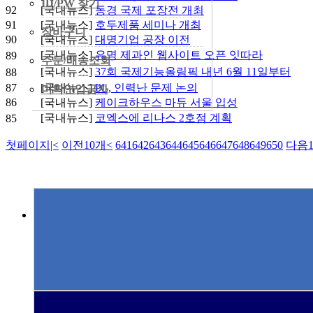
ID/PW 찾기
92
[국내뉴스]
동경 국제 포장전 개최
91
[국내뉴스]
호두제품 세미나 개최
장바구니
90
[국내뉴스]
대명기업 공장 이전
[국내뉴스]
유명 제과인 웹사이트 오픈 잇따라
89
주문/배송조회
[국내뉴스]
37회 국제기능올림픽 내년 6월 11일부터
88
87
[국내뉴스]
PL, 인력난 문제 논의
미확인입금자
86
[국내뉴스]
케이크하우스 마듀 서울 입성
[국내뉴스]
코엑스에 리나스 2호점 계획
85
첫페이지
|<
이전10개
<
641
642
643
644
645
646
647
648
649
650
다음1