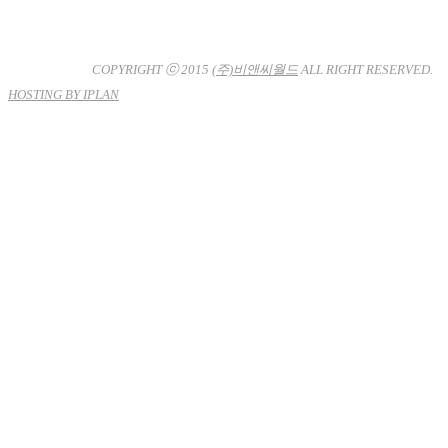
대표이사 : 장상원
서울특별시 강남구 선릉로132길 3-6 3층
사업자등록번호 : 120-81-32367
통신판매업신고 : 서울강
남-7704호
COPYRIGHT ⓒ 2015
(주)비앤씨월드
ALL RIGHT RESERVED.
HOSTING BY IPLAN