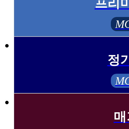
프리
MO
정
MO
매