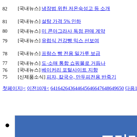
[국내뉴스]
냉장법 위한 저온숙성고 등 소개
82
[국내뉴스]
설탕 가격 5% 인하
81
80
[국내뉴스]
미 콘아그라사 독점 판매 계약
[국내뉴스]
유럽식 건강빵 믹스 선보여
79
[국내뉴스]
프랑스 빵 전용 밀가루 보급
78
77
[국내뉴스]
도·소매 통합 쇼핑몰로 거듭나
[국내뉴스]
베이커리 포털사이트 지향
76
75
[신제품소식]
피자, 칼국수, 만두피전용 반죽기
첫페이지
|<
이전10개
<
641
642
643
644
645
646
647
648
649
650
다음1