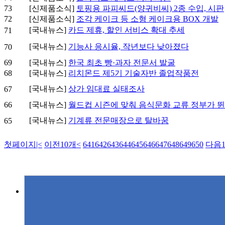
73
[신제품소식]
토핑용 파피씨드(양귀비씨) 2종 수입, 시판
72
[신제품소식]
조각 케이크 등 소형 케이크용 BOX 개발
[국내뉴스]
카드 제휴, 할인 서비스 확대 추세
71
[국내뉴스]
기능사 응시율, 작년보다 낮아졌다
70
69
[국내뉴스]
한국 최초 빵·과자 전문서 발굴
68
[국내뉴스]
리치몬드 제5기 기술자반 졸업작품전
[국내뉴스]
상가 임대료 실태조사
67
66
[국내뉴스]
월드컵 시즌에 맞춰 음식문화 교류 정부가 
[국내뉴스]
기계류 전문매장으로 탈바꿈
65
첫페이지
|<
이전10개
<
641
642
643
644
645
646
647
648
649
650
다음1