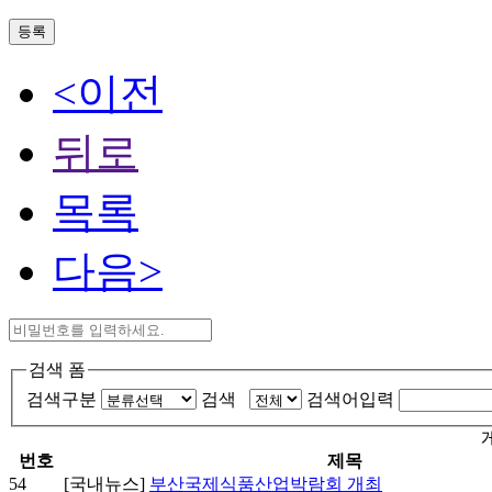
등록
<이전
뒤로
목록
다음>
검색 폼
검색구분
검색
검색어입력
번호
제목
54
[국내뉴스]
부산국제식품산업박람회 개최