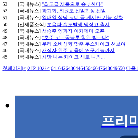
53
[국내뉴스]
"최고급 제품으로 승부한다"
52
[국내뉴스]
과기회, 최원도 신임회장 선임
[국내뉴스]
일대일 상담 코너 등 게시판 기능 강화
51
50
[신제품소식]
초음파 습도발생 냉장고 출시
49
[국내뉴스]
서승주 양과자 아카데미 오픈
48
[국내뉴스]
"호주 꼬르동블루 학위 받는다"
47
[국내뉴스]
우리 소비성향 맞춘 무스케이크 선보여
46
[국내뉴스]
재직자 위주 교육에 연구기능까지
45
[국내뉴스]
차맛 나는 케이크 새로 나와...
첫페이지
|<
이전10개
<
641
642
643
644
645
646
647
648
649
650
다음1
프리