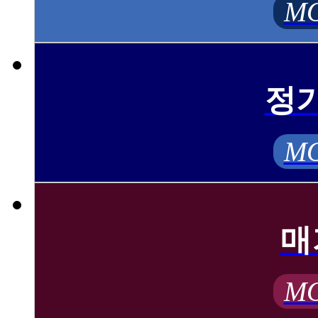
MO
정
MO
매
MO