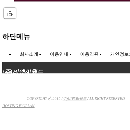
하단메뉴
회사소개
이용안내
이용약관
개인정보
(주)비앤씨월드
대표이사 : 장상원
서울특별시 강남구 선릉로132길 3-6 3층
사업자등록번호 : 120-81-32367
통신판매업신고 : 서울강
남-7704호
COPYRIGHT ⓒ 2015
(주)비앤씨월드
ALL RIGHT RESERVED.
HOSTING BY IPLAN