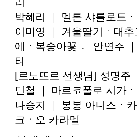
리
박혜리 ｜ 멜론 샤를로트
이미영 ｜ 겨울딸기ㆍ대추고
에ㆍ복숭아꽃 〮 안연주 
타
[르노뜨르 선생님] 성명주
민철 ｜ 마르코폴로 시가ㆍ
나승지 ｜ 봉봉 아니스ㆍ카
크ㆍ오 카라멜