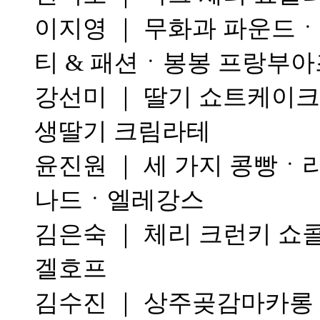
이지영 ｜ 무화과 파운드ㆍ
티 & 패션ㆍ봉봉 프랑부
강선미 ｜ 딸기 쇼트케이크
생딸기 크림라테
윤진원 ｜ 세 가지 콩빵ㆍ
나드ㆍ엘레강스
김은숙 ｜ 체리 크런키 쇼
겔호프
김수진 ｜ 상주곶감마카롱ㆍ