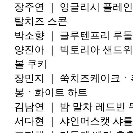
장주연 ｜ 잉글리시 플레인
탈치즈 스콘
박소향 ｜ 글루텐프리 루
양진아 ｜ 빅토리아 샌드위
볼 쿠키
장민지 ｜ 쑥치즈케이크ㆍ흑
봉ㆍ화이트 하트
김남연 ｜ 밤 말차 레드빈
서다현 ｜ 샤인머스캣 샤