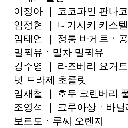
이정아 ｜ 코코파인 판나
임정현 ｜ 나가사키 카스
임태언 ｜ 정통 바게트ㆍ공
밀푀유ㆍ말차 밀푀유
강주영 ｜ 라즈베리 요거
넛 드라제 초콜릿
임재철 ｜ 호두 크랜베리
조영석 ｜ 크루아상ㆍ바닐라
보르도ㆍ루씨 오렌지