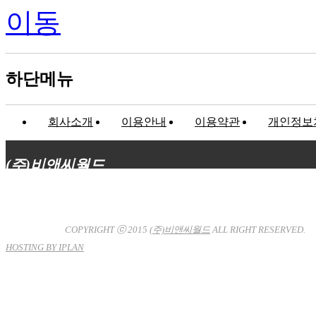
하단메뉴
회사소개
이용안내
이용약관
개인정보
(주)비앤씨월드
대표이사 : 장상원
서울특별시 강남구 선릉로132길 3-6 3층
사업자등록번호 : 120-81-32367
통신판매업신고 : 서울강
남-7704호
COPYRIGHT ⓒ 2015
(주)비앤씨월드
ALL RIGHT RESERVED.
HOSTING BY IPLAN