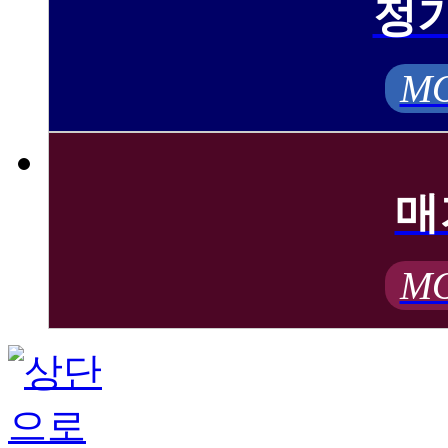
정
MO
매
MO