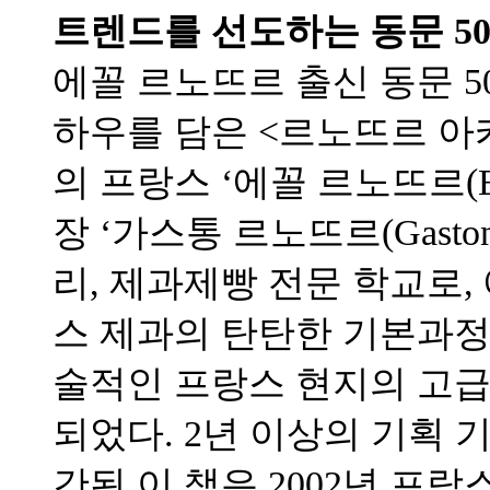
트렌드를 선도하는 동문 5
에꼴 르노뜨르 출신 동문 
하우를 담은 <르노뜨르 아
의 프랑스 ‘에꼴 르노뜨르(E
장 ‘가스통 르노뜨르(Gaston 
리, 제과제빵 전문 학교로
스 제과의 탄탄한 기본과
술적인 프랑스 현지의 고급
되었다. 2년 이상의 기획 
간된 이 책은 2002년 프