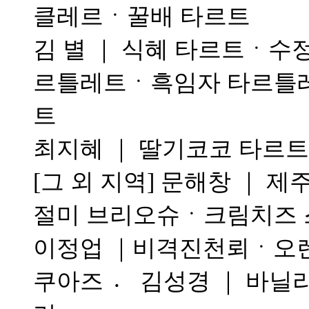
클레르ㆍ꿀배 타르트
김 별 ｜ 식혜 타르트ㆍ수정
르틀레트ㆍ흑임자 타르틀레
트
최지혜 ｜ 딸기코코 타르
[그 외 지역] 문해창 ｜ 
절미 브리오슈ㆍ크림치즈 
이정업 ｜비격진천뢰ㆍ오렌
쿠아즈 〮 김성경 ｜ 바닐