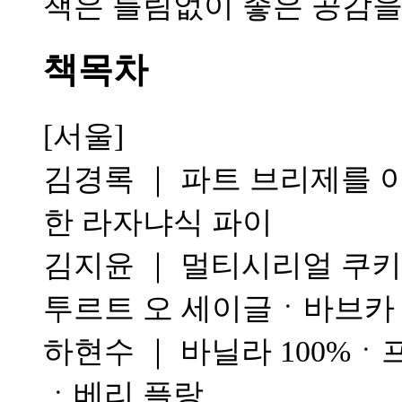
책은 틀림없이 좋은 공감을
책목차
[서울]
김경록 ｜ 파트 브리제를
한 라자냐식 파이
김지윤 ｜ 멀티시리얼 쿠키
투르트 오 세이글ㆍ바브
하현수 ｜ 바닐라 100%ㆍ
ㆍ베리 플랑