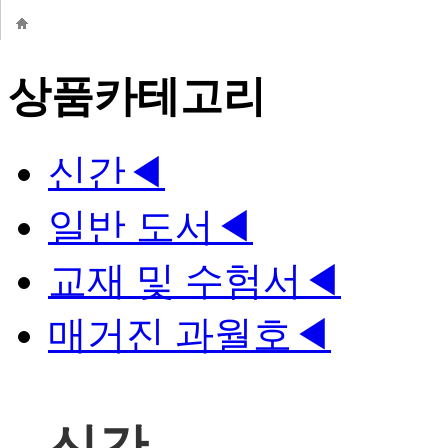
상품카테고리
신간
◀
일반 도서
◀
교재 및 수험서
◀
매거진 과월호
◀
신간