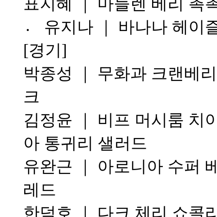
표지혜 ｜ 마들렌 베리 촉
〮 유지나 ｜ 바나나 헤이
[경기]
박종성 ｜ 무화과 크랜베
크
김정윤 ｜ 비프 머시룸 치
아 통귀리 샐러드
유완근 ｜ 아로니아 수퍼 
레드
한덕호 ｜ 다크 체리 쇼콜